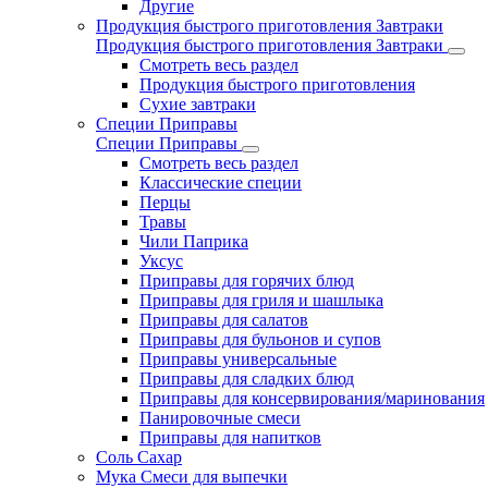
Другие
Продукция быстрого приготовления Завтраки
Продукция быстрого приготовления Завтраки
Смотреть весь раздел
Продукция быстрого приготовления
Сухие завтраки
Специи Приправы
Специи Приправы
Смотреть весь раздел
Классические специи
Перцы
Травы
Чили Паприка
Уксус
Приправы для горячих блюд
Приправы для гриля и шашлыка
Приправы для салатов
Приправы для бульонов и супов
Приправы универсальные
Приправы для сладких блюд
Приправы для консервирования/маринования
Панировочные смеси
Приправы для напитков
Соль Сахар
Мука Смеси для выпечки