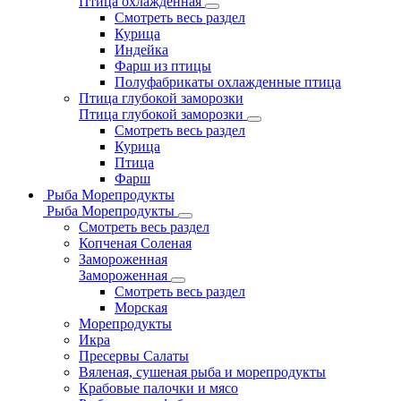
Птица охлажденная
Смотреть весь раздел
Курица
Индейка
Фарш из птицы
Полуфабрикаты охлажденные птица
Птица глубокой заморозки
Птица глубокой заморозки
Смотреть весь раздел
Курица
Птица
Фарш
Рыба Морепродукты
Рыба Морепродукты
Смотреть весь раздел
Копченая Соленая
Замороженная
Замороженная
Смотреть весь раздел
Морская
Морепродукты
Икра
Пресервы Салаты
Вяленая, сушеная рыба и морепродукты
Крабовые палочки и мясо