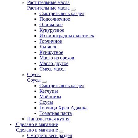
Растительные масла
Растительные масла
Смотреть весь раздел
Подсолнечное
Оливковое
Кукурузное
Из виноградных косточек
Горчичное
Льняное
Кунжутное
Масло из орехов
Масло другое
Смесь масел
Соусы
Соусы
Смотреть весь раздел
Кетчупы
Майонезы
Соусы
Горчица Хрен Аджика
Томатная паста
Паназиатская кухня
Сделано в магазине
Сделано в магазине
Смотреть весь раздел