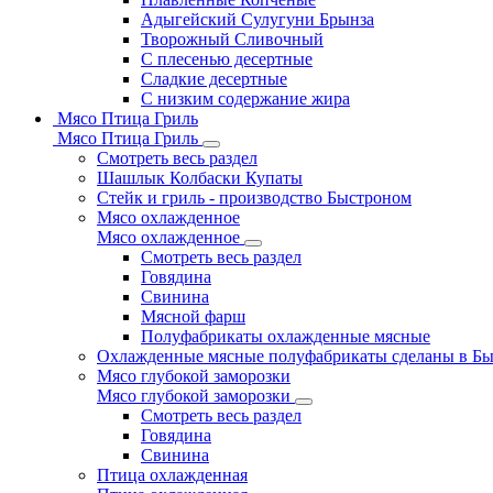
Адыгейский Сулугуни Брынза
Творожный Сливочный
С плесенью десертные
Сладкие десертные
С низким содержание жира
Мясо Птица Гриль
Мясо Птица Гриль
Смотреть весь раздел
Шашлык Колбаски Купаты
Стейк и гриль - производство Быстроном
Мясо охлажденное
Мясо охлажденное
Смотреть весь раздел
Говядина
Свинина
Мясной фарш
Полуфабрикаты охлажденные мясные
Охлажденные мясные полуфабрикаты сделаны в Б
Мясо глубокой заморозки
Мясо глубокой заморозки
Смотреть весь раздел
Говядина
Свинина
Птица охлажденная