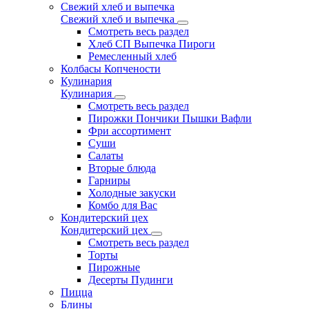
Свежий хлеб и выпечка
Свежий хлеб и выпечка
Смотреть весь раздел
Хлеб СП Выпечка Пироги
Ремесленный хлеб
Колбасы Копчености
Кулинария
Кулинария
Смотреть весь раздел
Пирожки Пончики Пышки Вафли
Фри ассортимент
Суши
Салаты
Вторые блюда
Гарниры
Холодные закуски
Комбо для Вас
Кондитерский цех
Кондитерский цех
Смотреть весь раздел
Торты
Пирожные
Десерты Пудинги
Пицца
Блины