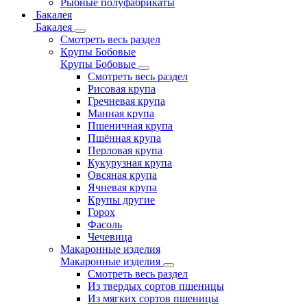
Рыбные полуфабрикаты
Бакалея
Бакалея
Смотреть весь раздел
Крупы Бобовые
Крупы Бобовые
Смотреть весь раздел
Рисовая крупа
Гречневая крупа
Манная крупа
Пшеничная крупа
Пшённая крупа
Перловая крупа
Кукурузная крупа
Овсяная крупа
Ячневая крупа
Крупы другие
Горох
Фасоль
Чечевица
Макаронные изделия
Макаронные изделия
Смотреть весь раздел
Из твердых сортов пшеницы
Из мягких сортов пшеницы