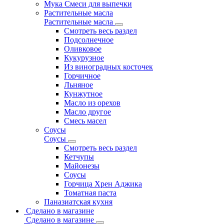
Мука Смеси для выпечки
Растительные масла
Растительные масла
Смотреть весь раздел
Подсолнечное
Оливковое
Кукурузное
Из виноградных косточек
Горчичное
Льняное
Кунжутное
Масло из орехов
Масло другое
Смесь масел
Соусы
Соусы
Смотреть весь раздел
Кетчупы
Майонезы
Соусы
Горчица Хрен Аджика
Томатная паста
Паназиатская кухня
Сделано в магазине
Сделано в магазине