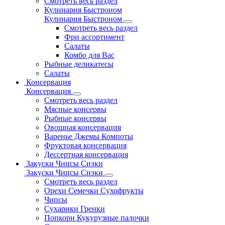
Смотреть весь раздел
Кулинария Быстроном
Кулинария Быстроном
Смотреть весь раздел
Фри ассортимент
Салаты
Комбо для Вас
Рыбные деликатесы
Салаты
Консервация
Консервация
Смотреть весь раздел
Мясные консервы
Рыбные консервы
Овощная консервация
Варенье Джемы Компоты
Фруктовая консервация
Дессертная консервация
Закуски Чипсы Снэки
Закуски Чипсы Снэки
Смотреть весь раздел
Орехи Семечки Сухофрукты
Чипсы
Сухарики Гренки
Попкорн Кукурузные палочки