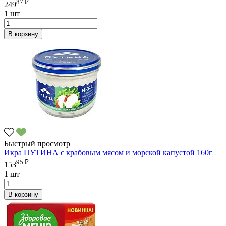
87 ₽
249
1 шт
В корзину
Быстрый просмотр
Икра ПУТИНА с крабовым мясом и морской капустой 160г
95 ₽
153
1 шт
В корзину