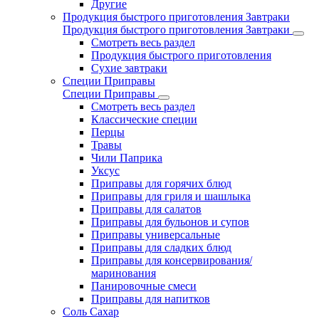
Другие
Продукция быстрого приготовления Завтраки
Продукция быстрого приготовления Завтраки
Смотреть весь раздел
Продукция быстрого приготовления
Сухие завтраки
Специи Приправы
Специи Приправы
Смотреть весь раздел
Классические специи
Перцы
Травы
Чили Паприка
Уксус
Приправы для горячих блюд
Приправы для гриля и шашлыка
Приправы для салатов
Приправы для бульонов и супов
Приправы универсальные
Приправы для сладких блюд
Приправы для консервирования/
маринования
Панировочные смеси
Приправы для напитков
Соль Сахар