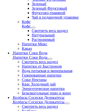
Зеленый
Зеленый Фруктовый
Фруктово-травяной
Чай в подарочной упаковке
Кофе
Кофе
Смотреть весь раздел
Натуральный
Растворимый
Напитки Микс
Какао
Напитки Соки Вода
Напитки Соки Вода
Смотреть весь раздел
Напитки от Быстроном
Вода питьевая и минеральная
Газированные напитки
Соки Нектары
Квас Холодный чай
Энергетические напитки
Безалкогольные пиво и вино
Колбасы Сосиски Деликатесы
Колбасы Сосиски Деликатесы
Смотреть весь раздел
Колбасы