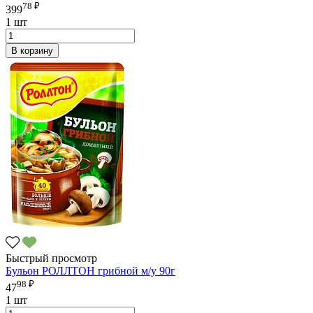
78 ₽
399
1 шт
В корзину
Быстрый просмотр
Бульон РОЛЛТОН грибной м/у 90г
98 ₽
47
1 шт