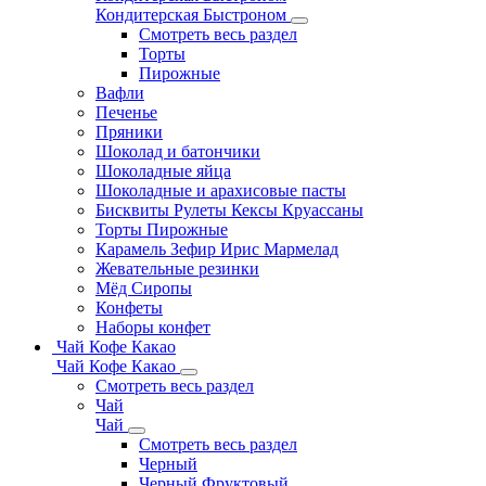
Кондитерская Быстроном
Смотреть весь раздел
Торты
Пирожные
Вафли
Печенье
Пряники
Шоколад и батончики
Шоколадные яйца
Шоколадные и арахисовые пасты
Бисквиты Рулеты Кексы Круассаны
Торты Пирожные
Карамель Зефир Ирис Мармелад
Жевательные резинки
Мёд Сиропы
Конфеты
Наборы конфет
Чай Кофе Какао
Чай Кофе Какао
Смотреть весь раздел
Чай
Чай
Смотреть весь раздел
Черный
Черный Фруктовый