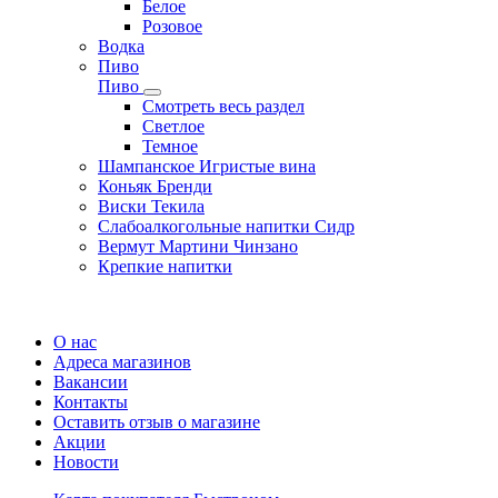
Белое
Розовое
Водка
Пиво
Пиво
Смотреть весь раздел
Cветлое
Темное
Шампанское Игристые вина
Коньяк Бренди
Виски Текила
Слабоалкогольные напитки Сидр
Вермут Мартини Чинзано
Крепкие напитки
Регистрация карты
О нас
Адреса магазинов
Вакансии
Контакты
Оставить отзыв о магазине
Акции
Новости