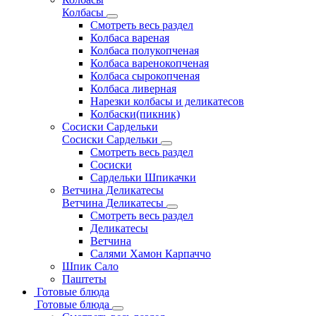
Колбасы
Смотреть весь раздел
Колбаса вареная
Колбаса полукопченая
Колбаса варенокопченая
Колбаса сырокопченая
Колбаса ливерная
Нарезки колбасы и деликатесов
Колбаски(пикник)
Сосиски Сардельки
Сосиски Сардельки
Смотреть весь раздел
Сосиски
Сардельки Шпикачки
Ветчина Деликатесы
Ветчина Деликатесы
Смотреть весь раздел
Деликатесы
Ветчина
Салями Хамон Карпаччо
Шпик Сало
Паштеты
Готовые блюда
Готовые блюда