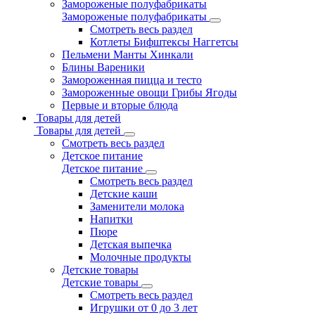
Замороженые полуфабрикаты
Замороженые полуфабрикаты
Смотреть весь раздел
Котлеты Бифштексы Наггетсы
Пельмени Манты Хинкали
Блины Вареники
Замороженная пицца и тесто
Замороженные овощи Грибы Ягоды
Первые и вторые блюда
Товары для детей
Товары для детей
Смотреть весь раздел
Детское питание
Детское питание
Смотреть весь раздел
Детские каши
Заменители молока
Напитки
Пюре
Детская выпечка
Молочные продукты
Детские товары
Детские товары
Смотреть весь раздел
Игрушки от 0 до 3 лет