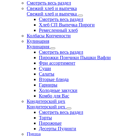
Смотреть весь раздел
Свежий хлеб и выпечка
Свежий хлеб и выпечка
Смотреть весь раздел
Хлеб СП Выпечка Пироги
Ремесленный хлеб
Колбасы Копчености
Кулинария
Кулинария
Смотреть весь раздел
Пирожки Пончики Пышки Вафли
Фри ассортимент
Суши
Салаты
Вторые блюда
Гарниры
Холодные закуски
Комбо для Вас
Кондитерский цех
Кондитерский цех
Смотреть весь раздел
Торты
Пирожные
Десерты Пудинги
Пицца