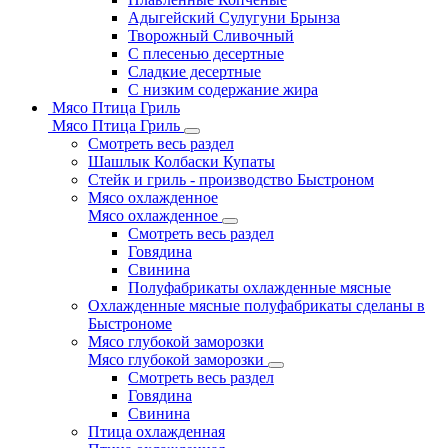
Адыгейский Сулугуни Брынза
Творожный Сливочный
С плесенью десертные
Сладкие десертные
С низким содержание жира
Мясо Птица Гриль
Мясо Птица Гриль
Смотреть весь раздел
Шашлык Колбаски Купаты
Стейк и гриль - производство Быстроном
Мясо охлажденное
Мясо охлажденное
Смотреть весь раздел
Говядина
Свинина
Полуфабрикаты охлажденные мясные
Охлажденные мясные полуфабрикаты сделаны в
Быстрономе
Мясо глубокой заморозки
Мясо глубокой заморозки
Смотреть весь раздел
Говядина
Свинина
Птица охлажденная