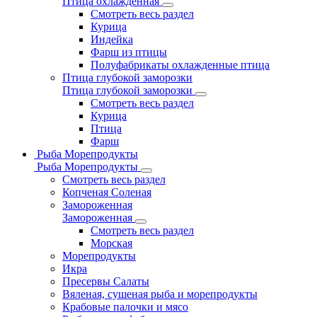
Птица охлажденная
Смотреть весь раздел
Курица
Индейка
Фарш из птицы
Полуфабрикаты охлажденные птица
Птица глубокой заморозки
Птица глубокой заморозки
Смотреть весь раздел
Курица
Птица
Фарш
Рыба Морепродукты
Рыба Морепродукты
Смотреть весь раздел
Копченая Соленая
Замороженная
Замороженная
Смотреть весь раздел
Морская
Морепродукты
Икра
Пресервы Салаты
Вяленая, сушеная рыба и морепродукты
Крабовые палочки и мясо