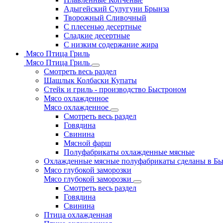
Адыгейский Сулугуни Брынза
Творожный Сливочный
С плесенью десертные
Сладкие десертные
С низким содержание жира
Мясо Птица Гриль
Мясо Птица Гриль
Смотреть весь раздел
Шашлык Колбаски Купаты
Стейк и гриль - производство Быстроном
Мясо охлажденное
Мясо охлажденное
Смотреть весь раздел
Говядина
Свинина
Мясной фарш
Полуфабрикаты охлажденные мясные
Охлажденные мясные полуфабрикаты сделаны в Б
Мясо глубокой заморозки
Мясо глубокой заморозки
Смотреть весь раздел
Говядина
Свинина
Птица охлажденная