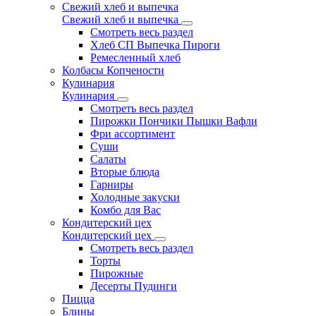
Свежий хлеб и выпечка
Свежий хлеб и выпечка
Смотреть весь раздел
Хлеб СП Выпечка Пироги
Ремесленный хлеб
Колбасы Копчености
Кулинария
Кулинария
Смотреть весь раздел
Пирожки Пончики Пышки Вафли
Фри ассортимент
Суши
Салаты
Вторые блюда
Гарниры
Холодные закуски
Комбо для Вас
Кондитерский цех
Кондитерский цех
Смотреть весь раздел
Торты
Пирожные
Десерты Пудинги
Пицца
Блины