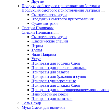
Другие
Продукция быстрого приготовления Завтраки
Продукция быстрого приготовления Завтраки
Смотреть весь раздел
Продукция быстрого приготовления
Сухие завтраки
Специи Приправы
Специи Приправы
Смотреть весь раздел
Классические специи
Перцы
Травы
Чили Паприка
Уксус
Приправы для горячих блюд
Приправы для гриля и шашлыка
Приправы для салатов
Приправы для бульонов и супов
Приправы универсальные
Приправы для сладких блюд
Приправы для консервирования/маринования
Панировочные смеси
Приправы для напитков
Соль Сахар
Мука Смеси для выпечки