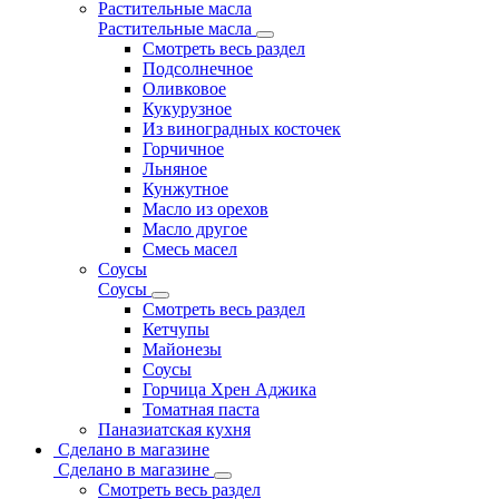
Растительные масла
Растительные масла
Смотреть весь раздел
Подсолнечное
Оливковое
Кукурузное
Из виноградных косточек
Горчичное
Льняное
Кунжутное
Масло из орехов
Масло другое
Смесь масел
Соусы
Соусы
Смотреть весь раздел
Кетчупы
Майонезы
Соусы
Горчица Хрен Аджика
Томатная паста
Паназиатская кухня
Сделано в магазине
Сделано в магазине
Смотреть весь раздел