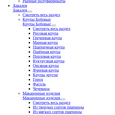
Рыбные полуфабрикаты
Бакалея
Бакалея
Смотреть весь раздел
Крупы Бобовые
Крупы Бобовые
Смотреть весь раздел
Рисовая крупа
Гречневая крупа
Манная крупа
Пшеничная крупа
Пшённая крупа
Перловая крупа
Кукурузная крупа
Овсяная крупа
Ячневая крупа
Крупы другие
Горох
Фасоль
Чечевица
Макаронные изделия
Макаронные изделия
Смотреть весь раздел
Из твердых сортов пшеницы
Из мягких сортов пшеницы