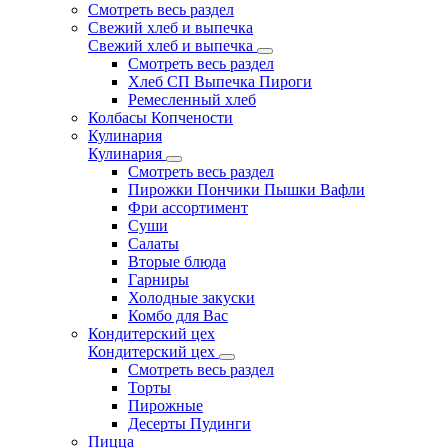
Смотреть весь раздел
Свежий хлеб и выпечка
Свежий хлеб и выпечка
Смотреть весь раздел
Хлеб СП Выпечка Пироги
Ремесленный хлеб
Колбасы Копчености
Кулинария
Кулинария
Смотреть весь раздел
Пирожки Пончики Пышки Вафли
Фри ассортимент
Суши
Салаты
Вторые блюда
Гарниры
Холодные закуски
Комбо для Вас
Кондитерский цех
Кондитерский цех
Смотреть весь раздел
Торты
Пирожные
Десерты Пудинги
Пицца