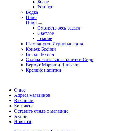
Белое
Розовое
Водка
Пиво
Пиво
Смотреть весь раздел
Cветлое
Темное
Шампанское Игристые вина
Коньяк Бренди
Виски Текила
Слабоалкогольные напитки Сидр
Вермут Мартини Чинзано
Крепкие напитки
Регистрация карты
О нас
Адреса магазинов
Вакансии
Контакты
Оставить отзыв о магазине
Акции
Новости