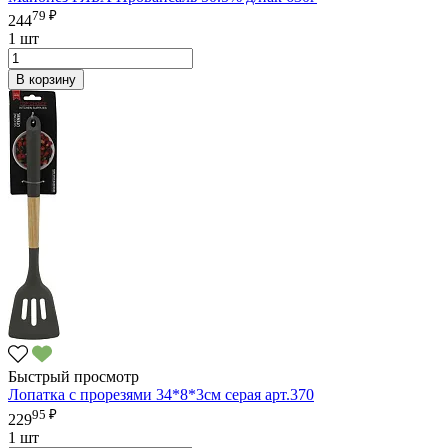
79 ₽
244
1 шт
В корзину
Быстрый просмотр
Лопатка с прорезями 34*8*3см серая арт.370
95 ₽
229
1 шт