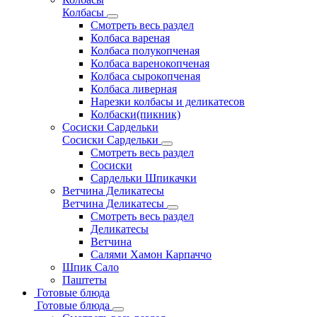
Колбасы
Смотреть весь раздел
Колбаса вареная
Колбаса полукопченая
Колбаса варенокопченая
Колбаса сырокопченая
Колбаса ливерная
Нарезки колбасы и деликатесов
Колбаски(пикник)
Сосиски Сардельки
Сосиски Сардельки
Смотреть весь раздел
Сосиски
Сардельки Шпикачки
Ветчина Деликатесы
Ветчина Деликатесы
Смотреть весь раздел
Деликатесы
Ветчина
Салями Хамон Карпаччо
Шпик Сало
Паштеты
Готовые блюда
Готовые блюда