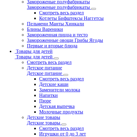
Замороженые полуфабрикаты
Замороженые полуфабрикаты
Смотреть весь раздел
Котлеты Бифштексы Наггетсы
Пельмени Манты Хинкали
Блины Вареники
Замороженная пицца и тесто
Замороженные овощи Грибы Ягоды
Первые и вторые блюда
Товары для детей
Товары для детей
Смотреть весь раздел
Детское питание
Детское питание
Смотреть весь раздел
Детские каши
Заменители молока
Напитки
Пюре
Детская выпечка
Молочные продукты
Детские товары
Детские товары
Смотреть весь раздел
Игрушки от 0 до 3 лет