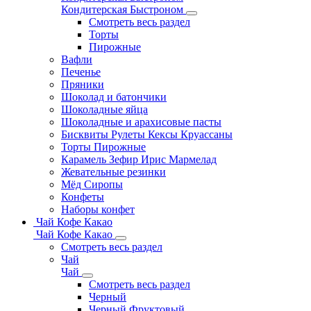
Кондитерская Быстроном
Смотреть весь раздел
Торты
Пирожные
Вафли
Печенье
Пряники
Шоколад и батончики
Шоколадные яйца
Шоколадные и арахисовые пасты
Бисквиты Рулеты Кексы Круассаны
Торты Пирожные
Карамель Зефир Ирис Мармелад
Жевательные резинки
Мёд Сиропы
Конфеты
Наборы конфет
Чай Кофе Какао
Чай Кофе Какао
Смотреть весь раздел
Чай
Чай
Смотреть весь раздел
Черный
Черный Фруктовый