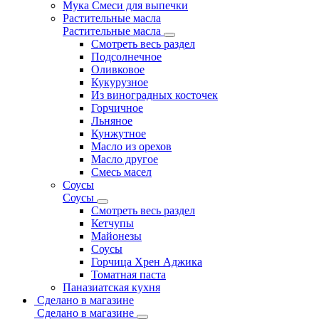
Мука Смеси для выпечки
Растительные масла
Растительные масла
Смотреть весь раздел
Подсолнечное
Оливковое
Кукурузное
Из виноградных косточек
Горчичное
Льняное
Кунжутное
Масло из орехов
Масло другое
Смесь масел
Соусы
Соусы
Смотреть весь раздел
Кетчупы
Майонезы
Соусы
Горчица Хрен Аджика
Томатная паста
Паназиатская кухня
Сделано в магазине
Сделано в магазине