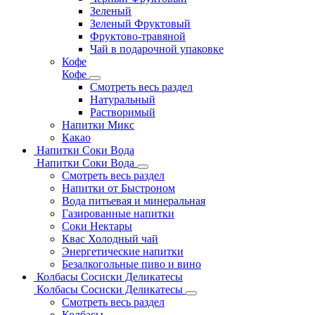
Зеленый
Зеленый Фруктовый
Фруктово-травяной
Чай в подарочной упаковке
Кофе
Кофе
Смотреть весь раздел
Натуральный
Растворимый
Напитки Микс
Какао
Напитки Соки Вода
Напитки Соки Вода
Смотреть весь раздел
Напитки от Быстроном
Вода питьевая и минеральная
Газированные напитки
Соки Нектары
Квас Холодный чай
Энергетические напитки
Безалкогольные пиво и вино
Колбасы Сосиски Деликатесы
Колбасы Сосиски Деликатесы
Смотреть весь раздел
Колбасы