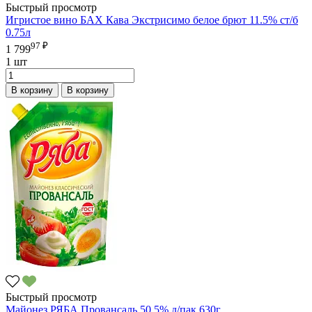
Быстрый просмотр
Игристое вино БАХ Кава Экстрисимо белое брют 11.5% ст/б
0.75л
97 ₽
1 799
1 шт
В корзину
В корзину
Быстрый просмотр
Майонез РЯБА Провансаль 50.5% д/пак 630г