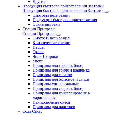
Другие
Продукция быстрого приготовления Завтраки
Продукция быстрого приготовления Завтраки
Смотреть весь раздел
Продукция быстрого приготовления
Сухие завтраки
Специи Приправы
Специи Приправы
Смотреть весь раздел
Классические специи
Перцы
Травы
Чили Паприка
Уксус
Приправы для горячих блюд
Приправы для гриля и шашлыка
Приправы для салатов
Приправы для бульонов и супов
Приправы универсальные
Приправы для сладких блюд
Приправы для консервирования/
маринования
Панировочные смеси
Приправы для напитков
Соль Сахар