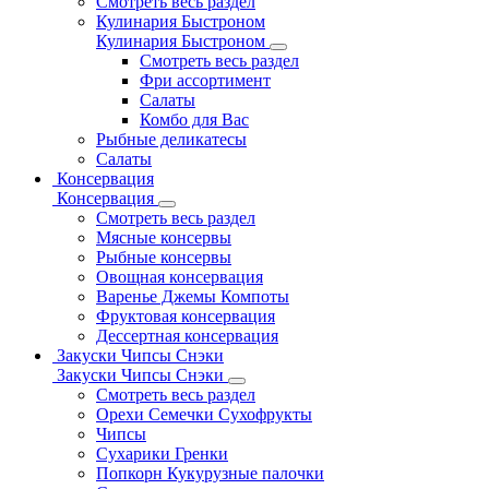
Смотреть весь раздел
Кулинария Быстроном
Кулинария Быстроном
Смотреть весь раздел
Фри ассортимент
Салаты
Комбо для Вас
Рыбные деликатесы
Салаты
Консервация
Консервация
Смотреть весь раздел
Мясные консервы
Рыбные консервы
Овощная консервация
Варенье Джемы Компоты
Фруктовая консервация
Дессертная консервация
Закуски Чипсы Снэки
Закуски Чипсы Снэки
Смотреть весь раздел
Орехи Семечки Сухофрукты
Чипсы
Сухарики Гренки
Попкорн Кукурузные палочки