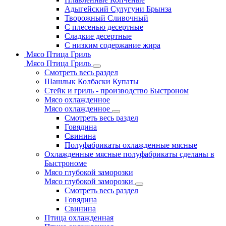
Адыгейский Сулугуни Брынза
Творожный Сливочный
С плесенью десертные
Сладкие десертные
С низким содержание жира
Мясо Птица Гриль
Мясо Птица Гриль
Смотреть весь раздел
Шашлык Колбаски Купаты
Стейк и гриль - производство Быстроном
Мясо охлажденное
Мясо охлажденное
Смотреть весь раздел
Говядина
Свинина
Полуфабрикаты охлажденные мясные
Охлажденные мясные полуфабрикаты сделаны в
Быстрономе
Мясо глубокой заморозки
Мясо глубокой заморозки
Смотреть весь раздел
Говядина
Свинина
Птица охлажденная