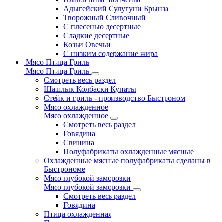
Адыгейский Сулугуни Брынза
Творожный Сливочный
С плесенью десертные
Сладкие десертные
Козьи Овечьи
С низким содержание жира
Мясо Птица Гриль
Мясо Птица Гриль
Смотреть весь раздел
Шашлык Колбаски Купаты
Стейк и гриль - производство Быстроном
Мясо охлажденное
Мясо охлажденное
Смотреть весь раздел
Говядина
Свинина
Полуфабрикаты охлажденные мясные
Охлажденные мясные полуфабрикаты сделаны в
Быстрономе
Мясо глубокой заморозки
Мясо глубокой заморозки
Смотреть весь раздел
Говядина
Птица охлажденная