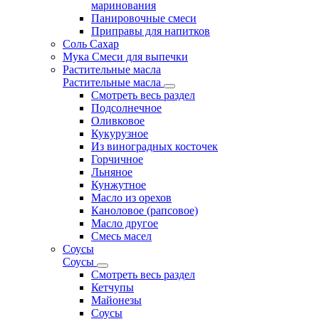
маринования
Панировочные смеси
Приправы для напитков
Соль Сахар
Мука Смеси для выпечки
Растительные масла
Растительные масла
Смотреть весь раздел
Подсолнечное
Оливковое
Кукурузное
Из виноградных косточек
Горчичное
Льняное
Кунжутное
Масло из орехов
Каноловое (рапсовое)
Масло другое
Смесь масел
Соусы
Соусы
Смотреть весь раздел
Кетчупы
Майонезы
Соусы