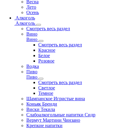
Весна
Лето
Осень
Алкоголь
Алкоголь
Смотреть весь раздел
Вино
Вино
Смотреть весь раздел
Красное
Белое
Розовое
Водка
Пиво
Пиво
Смотреть весь раздел
Cветлое
Темное
Шампанское Игристые вина
Коньяк Бренди
Виски Текила
Слабоалкогольные напитки Сидр
Вермут Мартини Чинзано
Крепкие напитки