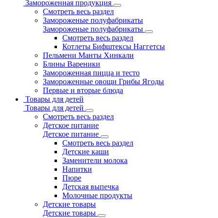
Замороженная продукция
Смотреть весь раздел
Замороженые полуфабрикаты
Замороженые полуфабрикаты
Смотреть весь раздел
Котлеты Бифштексы Наггетсы
Пельмени Манты Хинкали
Блины Вареники
Замороженная пицца и тесто
Замороженные овощи Грибы Ягоды
Первые и вторые блюда
Товары для детей
Товары для детей
Смотреть весь раздел
Детское питание
Детское питание
Смотреть весь раздел
Детские каши
Заменители молока
Напитки
Пюре
Детская выпечка
Молочные продукты
Детские товары
Детские товары