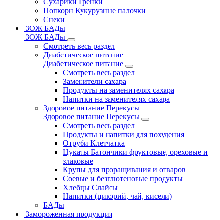
Сухарики Гренки
Попкорн Кукурузные палочки
Снеки
ЗОЖ БАДы
ЗОЖ БАДы
Смотреть весь раздел
Диабетическое питание
Диабетическое питание
Смотреть весь раздел
Заменители сахара
Продукты на заменителях сахара
Напитки на заменителях сахара
Здоровое питание Перекусы
Здоровое питание Перекусы
Смотреть весь раздел
Продукты и напитки для похудения
Отруби Клетчатка
Цукаты Батончики фруктовые, ореховые и
злаковые
Крупы для проращивания и отваров
Соевые и безглютеновые продукты
Хлебцы Слайсы
Напитки (цикорий, чай, кисели)
БАДы
Замороженная продукция