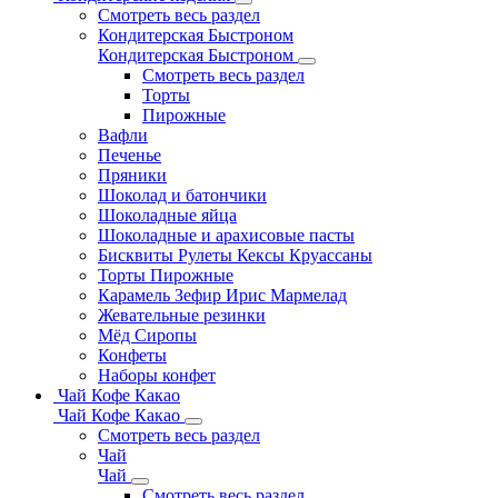
Смотреть весь раздел
Кондитерская Быстроном
Кондитерская Быстроном
Смотреть весь раздел
Торты
Пирожные
Вафли
Печенье
Пряники
Шоколад и батончики
Шоколадные яйца
Шоколадные и арахисовые пасты
Бисквиты Рулеты Кексы Круассаны
Торты Пирожные
Карамель Зефир Ирис Мармелад
Жевательные резинки
Мёд Сиропы
Конфеты
Наборы конфет
Чай Кофе Какао
Чай Кофе Какао
Смотреть весь раздел
Чай
Чай
Смотреть весь раздел