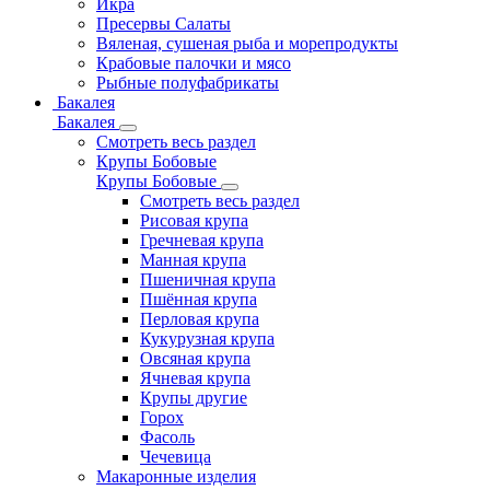
Икра
Пресервы Салаты
Вяленая, сушеная рыба и морепродукты
Крабовые палочки и мясо
Рыбные полуфабрикаты
Бакалея
Бакалея
Смотреть весь раздел
Крупы Бобовые
Крупы Бобовые
Смотреть весь раздел
Рисовая крупа
Гречневая крупа
Манная крупа
Пшеничная крупа
Пшённая крупа
Перловая крупа
Кукурузная крупа
Овсяная крупа
Ячневая крупа
Крупы другие
Горох
Фасоль
Чечевица
Макаронные изделия