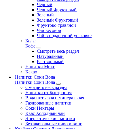
Черный
Черный Фруктовый
Зеленый
Зеленый Фруктовый
Фруктово-травяной
Чай весовой
Чай в подарочной упаковке
Кофе
Кофе
Смотреть весь раздел
Натуральный
Растворимый
Напитки Микс
Какао
Напитки Соки Вода
Напитки Соки Вода
Смотреть весь раздел
Напитки от Быстроном
Вода питьевая и минеральная
Газированные напитки
Соки Нектары
Квас Холодный чай
Энергетические напитки
Безалкогольные пиво и вино
Колбасы Сосиски Деликатесы