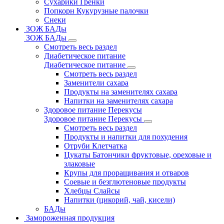
Сухарики Гренки
Попкорн Кукурузные палочки
Снеки
ЗОЖ БАДы
ЗОЖ БАДы
Смотреть весь раздел
Диабетическое питание
Диабетическое питание
Смотреть весь раздел
Заменители сахара
Продукты на заменителях сахара
Напитки на заменителях сахара
Здоровое питание Перекусы
Здоровое питание Перекусы
Смотреть весь раздел
Продукты и напитки для похудения
Отруби Клетчатка
Цукаты Батончики фруктовые, ореховые и
злаковые
Крупы для проращивания и отваров
Соевые и безглютеновые продукты
Хлебцы Слайсы
Напитки (цикорий, чай, кисели)
БАДы
Замороженная продукция