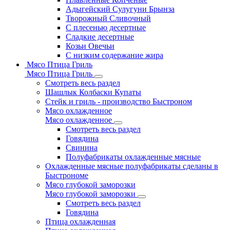
Адыгейский Сулугуни Брынза
Творожный Сливочный
С плесенью десертные
Сладкие десертные
Козьи Овечьи
С низким содержание жира
Мясо Птица Гриль
Мясо Птица Гриль
Смотреть весь раздел
Шашлык Колбаски Купаты
Стейк и гриль - производство Быстроном
Мясо охлажденное
Мясо охлажденное
Смотреть весь раздел
Говядина
Свинина
Полуфабрикаты охлажденные мясные
Охлажденные мясные полуфабрикаты сделаны в
Быстрономе
Мясо глубокой заморозки
Мясо глубокой заморозки
Смотреть весь раздел
Говядина
Птица охлажденная