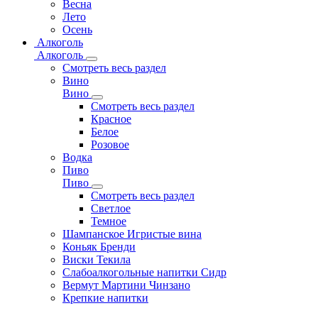
Весна
Лето
Осень
Алкоголь
Алкоголь
Смотреть весь раздел
Вино
Вино
Смотреть весь раздел
Красное
Белое
Розовое
Водка
Пиво
Пиво
Смотреть весь раздел
Cветлое
Темное
Шампанское Игристые вина
Коньяк Бренди
Виски Текила
Слабоалкогольные напитки Сидр
Вермут Мартини Чинзано
Крепкие напитки