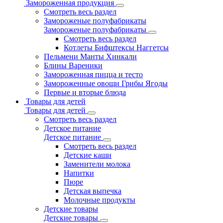
Замороженная продукция
Смотреть весь раздел
Замороженые полуфабрикаты
Замороженые полуфабрикаты
Смотреть весь раздел
Котлеты Бифштексы Наггетсы
Пельмени Манты Хинкали
Блины Вареники
Замороженная пицца и тесто
Замороженные овощи Грибы Ягоды
Первые и вторые блюда
Товары для детей
Товары для детей
Смотреть весь раздел
Детское питание
Детское питание
Смотреть весь раздел
Детские каши
Заменители молока
Напитки
Пюре
Детская выпечка
Молочные продукты
Детские товары
Детские товары