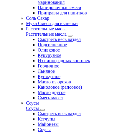
маринования
Панировочные смеси
Приправы для напитков
Соль Сахар
Мука Смеси для выпечки
Растительные масла
Растительные масла
Смотреть весь раздел
Подсолнечное
Оливковое
Кукурузное
Из виноградных косточек
Горчичное
Льняное
Кунжутное
Масло из орехов
Каноловое (рапсовое)
Масло другое
Смесь масел
Соусы
Соусы
Смотреть весь раздел
Кетчупы
Майонезы
Соусы