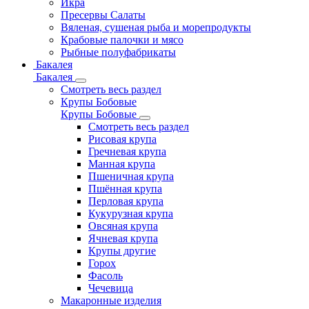
Икра
Пресервы Салаты
Вяленая, сушеная рыба и морепродукты
Крабовые палочки и мясо
Рыбные полуфабрикаты
Бакалея
Бакалея
Смотреть весь раздел
Крупы Бобовые
Крупы Бобовые
Смотреть весь раздел
Рисовая крупа
Гречневая крупа
Манная крупа
Пшеничная крупа
Пшённая крупа
Перловая крупа
Кукурузная крупа
Овсяная крупа
Ячневая крупа
Крупы другие
Горох
Фасоль
Чечевица
Макаронные изделия