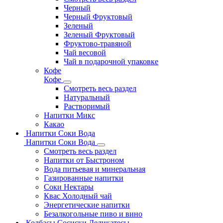
Черный
Черный Фруктовый
Зеленый
Зеленый Фруктовый
Фруктово-травяной
Чай весовой
Чай в подарочной упаковке
Кофе
Кофе
Смотреть весь раздел
Натуральный
Растворимый
Напитки Микс
Какао
Напитки Соки Вода
Напитки Соки Вода
Смотреть весь раздел
Напитки от Быстроном
Вода питьевая и минеральная
Газированные напитки
Соки Нектары
Квас Холодный чай
Энергетические напитки
Безалкогольные пиво и вино
Колбасы Сосиски Деликатесы