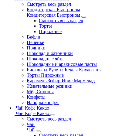
Смотреть весь раздел
Кондитерская Быстроном
Кондитерская Быстроном
Смотреть весь раздел
Торты
Пирожные
Вафли
Печенье
Пряники
Шоколад и батончики
Шоколадные яйца
Шоколадные и арахисовые пасты
Бисквиты Рулеты Кексы Круассаны
Торты Пирожные
Карамель Зефир Ирис Мармелад
Жевательные резинки
Мёд Сиропы
Конфеты
Наборы конфет
Чай Кофе Какао
Чай Кофе Какао
Смотреть весь раздел
Чай
Чай
Смотреть весь раздел