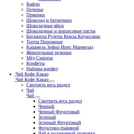
Вафли
Печенье
Пряники
Шоколад и батончики
Шоколадные яйца
Шоколадные и арахисовые пасты
Бисквиты Рулеты Кексы Круассаны
Торты Пирожные
Карамель Зефир Ирис Мармелад
Жевательные резинки
Мёд Сиропы
Конфеты
Наборы конфет
Чай Кофе Какао
Чай Кофе Какао
Смотреть весь раздел
Чай
Чай
Смотреть весь раздел
Черный
Черный Фруктовый
Зеленый
Зеленый Фруктовый
Фруктово-травяной
Чай в подарочной упаковке