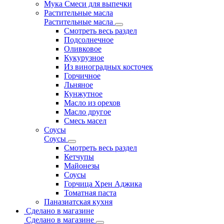
Мука Смеси для выпечки
Растительные масла
Растительные масла
Смотреть весь раздел
Подсолнечное
Оливковое
Кукурузное
Из виноградных косточек
Горчичное
Льняное
Кунжутное
Масло из орехов
Масло другое
Смесь масел
Соусы
Соусы
Смотреть весь раздел
Кетчупы
Майонезы
Соусы
Горчица Хрен Аджика
Томатная паста
Паназиатская кухня
Сделано в магазине
Сделано в магазине