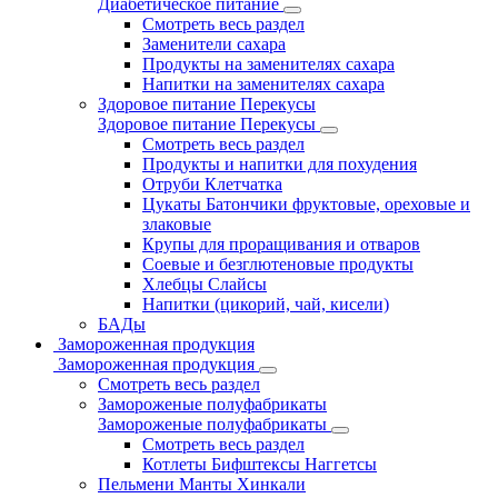
Диабетическое питание
Смотреть весь раздел
Заменители сахара
Продукты на заменителях сахара
Напитки на заменителях сахара
Здоровое питание Перекусы
Здоровое питание Перекусы
Смотреть весь раздел
Продукты и напитки для похудения
Отруби Клетчатка
Цукаты Батончики фруктовые, ореховые и
злаковые
Крупы для проращивания и отваров
Соевые и безглютеновые продукты
Хлебцы Слайсы
Напитки (цикорий, чай, кисели)
БАДы
Замороженная продукция
Замороженная продукция
Смотреть весь раздел
Замороженые полуфабрикаты
Замороженые полуфабрикаты
Смотреть весь раздел
Котлеты Бифштексы Наггетсы
Пельмени Манты Хинкали