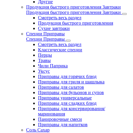
Другие
Продукция быстрого приготовления Завтраки
Продукция быстрого приготовления Завтраки
Смотреть весь раздел
Продукция быстрого приготовления
Сухие завтраки
Специи Приправы
Специи Приправы
Смотреть весь раздел
Классические специи
Перцы
Травы
Чили Паприка
Уксус
Приправы для горячих блюд
Приправы для гриля и шашлыка
Приправы для салатов
Приправы для бульонов и супов
Приправы универсальные
Приправы для сладких блюд
Приправы для консервирования/
маринования
Панировочные смеси
Приправы для напитков
Соль Сахар