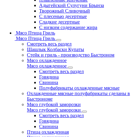
Адыгейский Сулугуни Брынза
Творожный Сливочный
С плесенью десертные
Сладкие десертные
С низким содержание жира
Мясо Птица Гриль
Мясо Птица Гриль
Смотреть весь раздел
Шашлык Колбаски Купаты
Стейк и гриль - производство Быстроном
Мясо охлажденное
Мясо охлажденное
Смотреть весь раздел
Говядина
Свинина
Полуфабрикаты охлажденные мясные
Охлажденные мясные полуфабрикаты сделаны в
Быстрономе
Мясо глубокой заморозки
Мясо глубокой заморозки
Смотреть весь раздел
Говядина
Свинина
Птица охлажденная