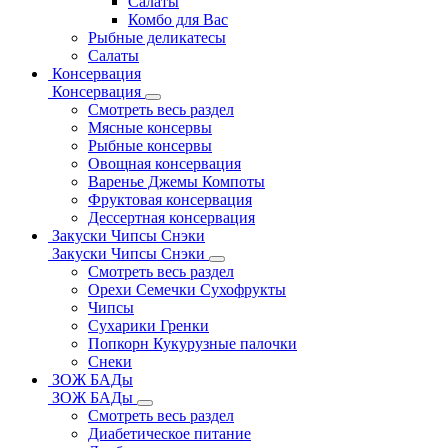
Салаты
Комбо для Вас
Рыбные деликатесы
Салаты
Консервация
Консервация
Смотреть весь раздел
Мясные консервы
Рыбные консервы
Овощная консервация
Варенье Джемы Компоты
Фруктовая консервация
Дессертная консервация
Закуски Чипсы Снэки
Закуски Чипсы Снэки
Смотреть весь раздел
Орехи Семечки Сухофрукты
Чипсы
Сухарики Гренки
Попкорн Кукурузные палочки
Снеки
ЗОЖ БАДы
ЗОЖ БАДы
Смотреть весь раздел
Диабетическое питание