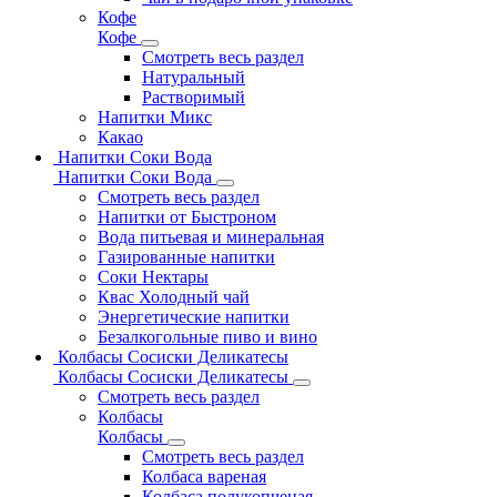
Кофе
Кофе
Смотреть весь раздел
Натуральный
Растворимый
Напитки Микс
Какао
Напитки Соки Вода
Напитки Соки Вода
Смотреть весь раздел
Напитки от Быстроном
Вода питьевая и минеральная
Газированные напитки
Соки Нектары
Квас Холодный чай
Энергетические напитки
Безалкогольные пиво и вино
Колбасы Сосиски Деликатесы
Колбасы Сосиски Деликатесы
Смотреть весь раздел
Колбасы
Колбасы
Смотреть весь раздел
Колбаса вареная
Колбаса полукопченая