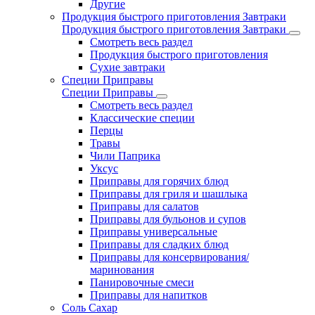
Другие
Продукция быстрого приготовления Завтраки
Продукция быстрого приготовления Завтраки
Смотреть весь раздел
Продукция быстрого приготовления
Сухие завтраки
Специи Приправы
Специи Приправы
Смотреть весь раздел
Классические специи
Перцы
Травы
Чили Паприка
Уксус
Приправы для горячих блюд
Приправы для гриля и шашлыка
Приправы для салатов
Приправы для бульонов и супов
Приправы универсальные
Приправы для сладких блюд
Приправы для консервирования/
маринования
Панировочные смеси
Приправы для напитков
Соль Сахар