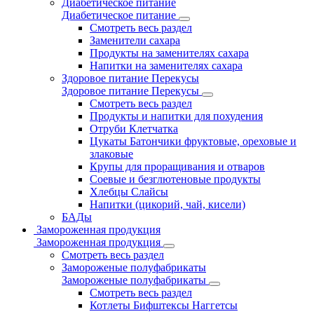
Диабетическое питание
Диабетическое питание
Смотреть весь раздел
Заменители сахара
Продукты на заменителях сахара
Напитки на заменителях сахара
Здоровое питание Перекусы
Здоровое питание Перекусы
Смотреть весь раздел
Продукты и напитки для похудения
Отруби Клетчатка
Цукаты Батончики фруктовые, ореховые и
злаковые
Крупы для проращивания и отваров
Соевые и безглютеновые продукты
Хлебцы Слайсы
Напитки (цикорий, чай, кисели)
БАДы
Замороженная продукция
Замороженная продукция
Смотреть весь раздел
Замороженые полуфабрикаты
Замороженые полуфабрикаты
Смотреть весь раздел
Котлеты Бифштексы Наггетсы