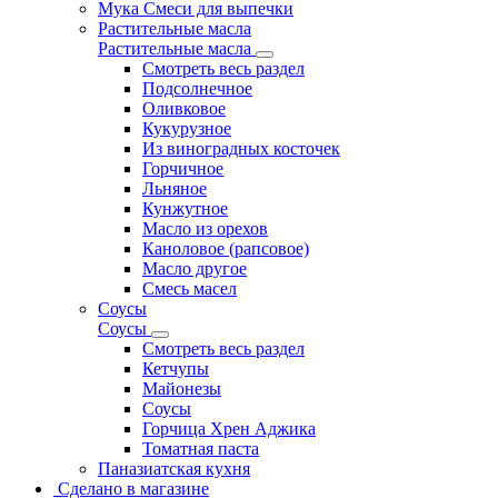
Мука Смеси для выпечки
Растительные масла
Растительные масла
Смотреть весь раздел
Подсолнечное
Оливковое
Кукурузное
Из виноградных косточек
Горчичное
Льняное
Кунжутное
Масло из орехов
Каноловое (рапсовое)
Масло другое
Смесь масел
Соусы
Соусы
Смотреть весь раздел
Кетчупы
Майонезы
Соусы
Горчица Хрен Аджика
Томатная паста
Паназиатская кухня
Сделано в магазине