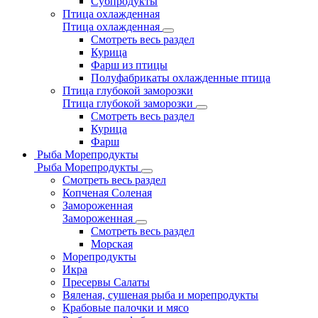
Субпродукты
Птица охлажденная
Птица охлажденная
Смотреть весь раздел
Курица
Фарш из птицы
Полуфабрикаты охлажденные птица
Птица глубокой заморозки
Птица глубокой заморозки
Смотреть весь раздел
Курица
Фарш
Рыба Морепродукты
Рыба Морепродукты
Смотреть весь раздел
Копченая Соленая
Замороженная
Замороженная
Смотреть весь раздел
Морская
Морепродукты
Икра
Пресервы Салаты
Вяленая, сушеная рыба и морепродукты
Крабовые палочки и мясо