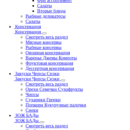
Фри ассортимент
Салаты
Вторые блюда
Рыбные деликатесы
Салаты
Консервация
Консервация
Смотреть весь раздел
Мясные консервы
Рыбные консервы
Овощная консервация
Варенье Джемы Компоты
Фруктовая консервация
Дессертная консервация
Закуски Чипсы Снэки
Закуски Чипсы Снэки
Смотреть весь раздел
Орехи Семечки Сухофрукты
Чипсы
Сухарики Гренки
Попкорн Кукурузные палочки
Снеки
ЗОЖ БАДы
ЗОЖ БАДы
Смотреть весь раздел