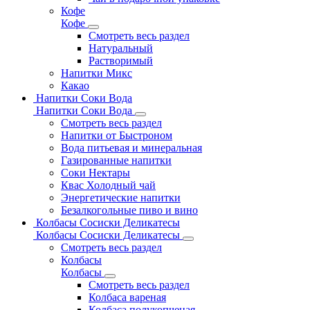
Кофе
Кофе
Смотреть весь раздел
Натуральный
Растворимый
Напитки Микс
Какао
Напитки Соки Вода
Напитки Соки Вода
Смотреть весь раздел
Напитки от Быстроном
Вода питьевая и минеральная
Газированные напитки
Соки Нектары
Квас Холодный чай
Энергетические напитки
Безалкогольные пиво и вино
Колбасы Сосиски Деликатесы
Колбасы Сосиски Деликатесы
Смотреть весь раздел
Колбасы
Колбасы
Смотреть весь раздел
Колбаса вареная
Колбаса полукопченая