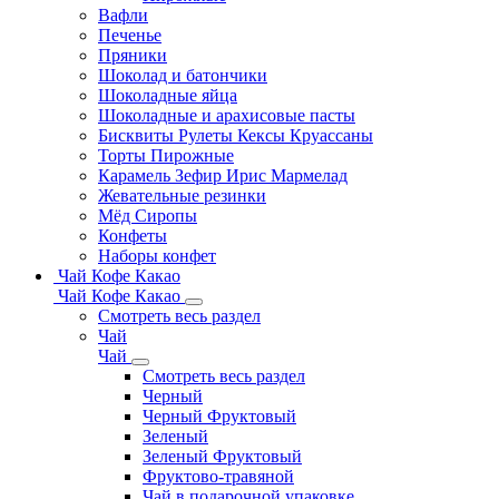
Вафли
Печенье
Пряники
Шоколад и батончики
Шоколадные яйца
Шоколадные и арахисовые пасты
Бисквиты Рулеты Кексы Круассаны
Торты Пирожные
Карамель Зефир Ирис Мармелад
Жевательные резинки
Мёд Сиропы
Конфеты
Наборы конфет
Чай Кофе Какао
Чай Кофе Какао
Смотреть весь раздел
Чай
Чай
Смотреть весь раздел
Черный
Черный Фруктовый
Зеленый
Зеленый Фруктовый
Фруктово-травяной
Чай в подарочной упаковке