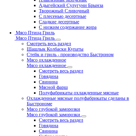
Адыгейский Сулугуни Брынза
Творожный Сливочный
С плесенью десертные
Сладкие десертные
С низким содержание жира
Мясо Птица Гриль
Мясо Птица Гриль
Смотреть весь раздел
Шашлык Колбаски Купаты
Стейк и гриль - производство Быстроном
Мясо охлажденное
Мясо охлажденное
Смотреть весь раздел
Говядина
Свинина
Мясной фарш
Полуфабрикаты охлажденные мясные
Охлажденные мясные полуфабрикаты сделаны в
Быстрономе
Мясо глубокой заморозки
Мясо глубокой заморозки
Смотреть весь раздел
Говядина
Свинина