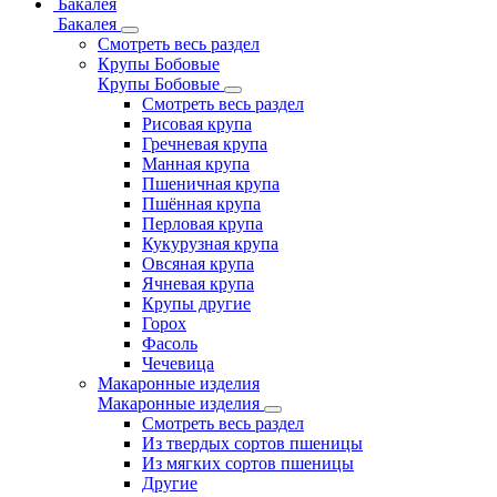
Бакалея
Бакалея
Смотреть весь раздел
Крупы Бобовые
Крупы Бобовые
Смотреть весь раздел
Рисовая крупа
Гречневая крупа
Манная крупа
Пшеничная крупа
Пшённая крупа
Перловая крупа
Кукурузная крупа
Овсяная крупа
Ячневая крупа
Крупы другие
Горох
Фасоль
Чечевица
Макаронные изделия
Макаронные изделия
Смотреть весь раздел
Из твердых сортов пшеницы
Из мягких сортов пшеницы
Другие