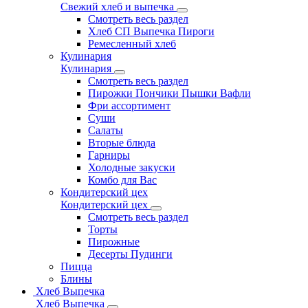
Свежий хлеб и выпечка
Смотреть весь раздел
Хлеб СП Выпечка Пироги
Ремесленный хлеб
Кулинария
Кулинария
Смотреть весь раздел
Пирожки Пончики Пышки Вафли
Фри ассортимент
Суши
Салаты
Вторые блюда
Гарниры
Холодные закуски
Комбо для Вас
Кондитерский цех
Кондитерский цех
Смотреть весь раздел
Торты
Пирожные
Десерты Пудинги
Пицца
Блины
Хлеб Выпечка
Хлеб Выпечка