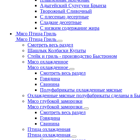
Адыгейский Сулугуни Брынза
Творожный Сливочный
С плесенью десертные
Сладкие десертные
С низким содержание жира
Мясо Птица Гриль
Мясо Птица Гриль
Смотреть весь раздел
Шашлык Колбаски Купаты
Стейк и гриль - производство Быстроном
Мясо охлажденное
Мясо охлажденное
Смотреть весь раздел
Говядина
Свинина
Полуфабрикаты охлажденные мясные
Охлажденные мясные полуфабрикаты сделаны в Б
Мясо глубокой заморозки
Мясо глубокой заморозки
Смотреть весь раздел
Говядина
Свинина
Птица охлажденная
Птица охлажденная