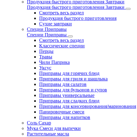
Продукция быстрого приготовления Завтраки
Продукция быстрого приготовления Завтраки
Смотреть весь раздел
Продукция быстрого приготовления
Сухие завтраки
Специи Приправы
Специи Приправы
Смотреть весь раздел
Классические специи
Перцы
Травы
Чили Паприка
Уксус
Приправы для горячих блюд
Приправы для гриля и шашлыка
Приправы для салатов
Приправы для бульонов и супов
Приправы универсальные
Приправы для сладких блюд
Приправы для консервирования/маринования
Панировочные смеси
Приправы для напитков
Соль Сахар
Мука Смеси для выпечки
Растительные масла