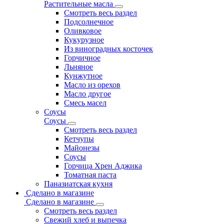
Растительные масла
Смотреть весь раздел
Подсолнечное
Оливковое
Кукурузное
Из виноградных косточек
Горчичное
Льняное
Кунжутное
Масло из орехов
Масло другое
Смесь масел
Соусы
Соусы
Смотреть весь раздел
Кетчупы
Майонезы
Соусы
Горчица Хрен Аджика
Томатная паста
Паназиатская кухня
Сделано в магазине
Сделано в магазине
Смотреть весь раздел
Свежий хлеб и выпечка