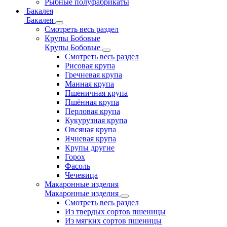
Рыбные полуфабрикаты
Бакалея
Бакалея
Смотреть весь раздел
Крупы Бобовые
Крупы Бобовые
Смотреть весь раздел
Рисовая крупа
Гречневая крупа
Манная крупа
Пшеничная крупа
Пшённая крупа
Перловая крупа
Кукурузная крупа
Овсяная крупа
Ячневая крупа
Крупы другие
Горох
Фасоль
Чечевица
Макаронные изделия
Макаронные изделия
Смотреть весь раздел
Из твердых сортов пшеницы
Из мягких сортов пшеницы