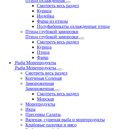
Птица охлажденная
Смотреть весь раздел
Курица
Индейка
Фарш из птицы
Полуфабрикаты охлажденные птица
Птица глубокой заморозки
Птица глубокой заморозки
Смотреть весь раздел
Курица
Птица
Фарш
Рыба Морепродукты
Рыба Морепродукты
Смотреть весь раздел
Копченая Соленая
Замороженная
Замороженная
Смотреть весь раздел
Морская
Морепродукты
Икра
Пресервы Салаты
Вяленая, сушеная рыба и морепродукты
Крабовые палочки и мясо