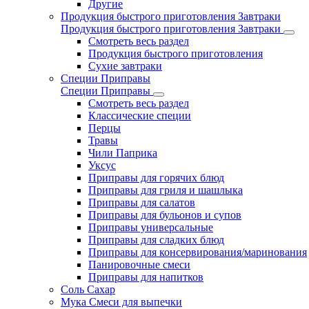
Другие
Продукция быстрого приготовления Завтраки
Продукция быстрого приготовления Завтраки
Смотреть весь раздел
Продукция быстрого приготовления
Сухие завтраки
Специи Приправы
Специи Приправы
Смотреть весь раздел
Классические специи
Перцы
Травы
Чили Паприка
Уксус
Приправы для горячих блюд
Приправы для гриля и шашлыка
Приправы для салатов
Приправы для бульонов и супов
Приправы универсальные
Приправы для сладких блюд
Приправы для консервирования/маринования
Панировочные смеси
Приправы для напитков
Соль Сахар
Мука Смеси для выпечки