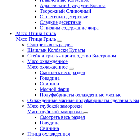
Адыгейский Сулугуни Брынза
Творожный Сливочный
С плесенью десертные
Сладкие десертные
С низким содержание жира
Мясо Птица Гриль
Мясо Птица Гриль
Смотреть весь раздел
Шашлык Колбаски Купаты
Стейк и гриль - производство Быстроном
Мясо охлажденное
Мясо охлажденное
Смотреть весь раздел
Говядина
Свинина
Мясной фарш
Полуфабрикаты охлажденные мясные
Охлажденные мясные полуфабрикаты сделаны в Б
Мясо глубокой заморозки
Мясо глубокой заморозки
Смотреть весь раздел
Говядина
Свинина
Птица охлажденная