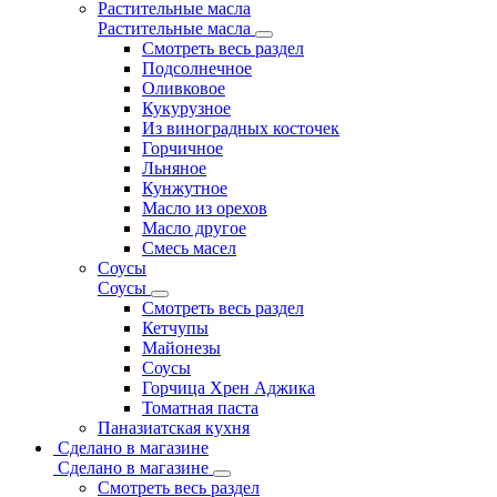
Растительные масла
Растительные масла
Смотреть весь раздел
Подсолнечное
Оливковое
Кукурузное
Из виноградных косточек
Горчичное
Льняное
Кунжутное
Масло из орехов
Масло другое
Смесь масел
Соусы
Соусы
Смотреть весь раздел
Кетчупы
Майонезы
Соусы
Горчица Хрен Аджика
Томатная паста
Паназиатская кухня
Сделано в магазине
Сделано в магазине
Смотреть весь раздел