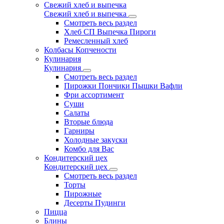
Свежий хлеб и выпечка
Свежий хлеб и выпечка
Смотреть весь раздел
Хлеб СП Выпечка Пироги
Ремесленный хлеб
Колбасы Копчености
Кулинария
Кулинария
Смотреть весь раздел
Пирожки Пончики Пышки Вафли
Фри ассортимент
Суши
Салаты
Вторые блюда
Гарниры
Холодные закуски
Комбо для Вас
Кондитерский цех
Кондитерский цех
Смотреть весь раздел
Торты
Пирожные
Десерты Пудинги
Пицца
Блины