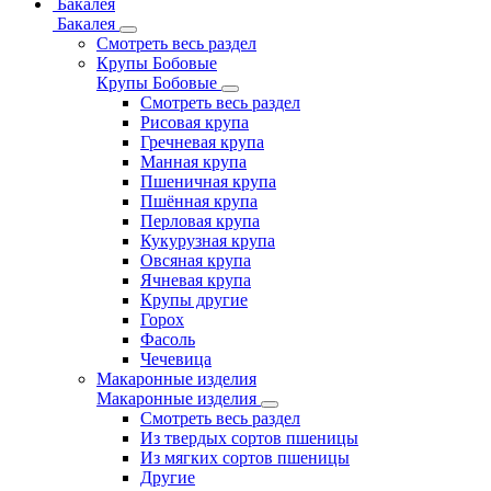
Бакалея
Бакалея
Смотреть весь раздел
Крупы Бобовые
Крупы Бобовые
Смотреть весь раздел
Рисовая крупа
Гречневая крупа
Манная крупа
Пшеничная крупа
Пшённая крупа
Перловая крупа
Кукурузная крупа
Овсяная крупа
Ячневая крупа
Крупы другие
Горох
Фасоль
Чечевица
Макаронные изделия
Макаронные изделия
Смотреть весь раздел
Из твердых сортов пшеницы
Из мягких сортов пшеницы
Другие