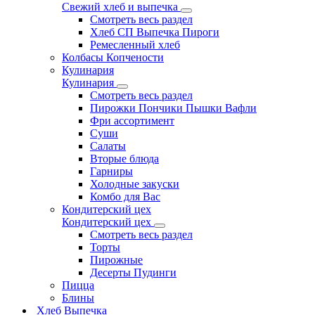
Свежий хлеб и выпечка
Смотреть весь раздел
Хлеб СП Выпечка Пироги
Ремесленный хлеб
Колбасы Копчености
Кулинария
Кулинария
Смотреть весь раздел
Пирожки Пончики Пышки Вафли
Фри ассортимент
Суши
Салаты
Вторые блюда
Гарниры
Холодные закуски
Комбо для Вас
Кондитерский цех
Кондитерский цех
Смотреть весь раздел
Торты
Пирожные
Десерты Пудинги
Пицца
Блины
Хлеб Выпечка