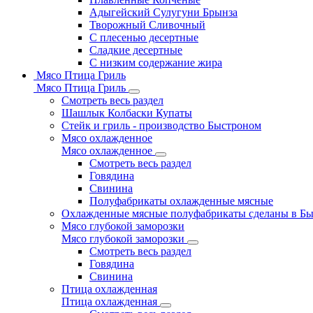
Адыгейский Сулугуни Брынза
Творожный Сливочный
С плесенью десертные
Сладкие десертные
С низким содержание жира
Мясо Птица Гриль
Мясо Птица Гриль
Смотреть весь раздел
Шашлык Колбаски Купаты
Стейк и гриль - производство Быстроном
Мясо охлажденное
Мясо охлажденное
Смотреть весь раздел
Говядина
Свинина
Полуфабрикаты охлажденные мясные
Охлажденные мясные полуфабрикаты сделаны в Б
Мясо глубокой заморозки
Мясо глубокой заморозки
Смотреть весь раздел
Говядина
Свинина
Птица охлажденная
Птица охлажденная