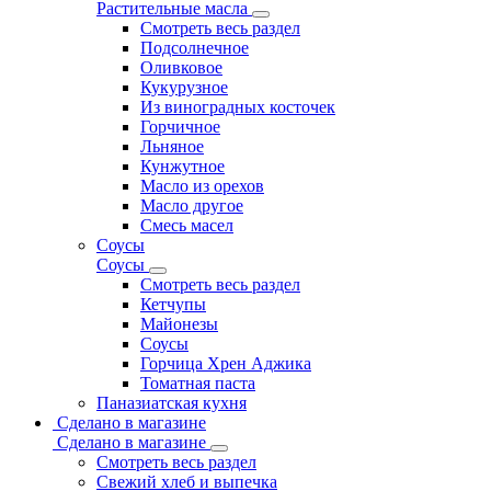
Растительные масла
Смотреть весь раздел
Подсолнечное
Оливковое
Кукурузное
Из виноградных косточек
Горчичное
Льняное
Кунжутное
Масло из орехов
Масло другое
Смесь масел
Соусы
Соусы
Смотреть весь раздел
Кетчупы
Майонезы
Соусы
Горчица Хрен Аджика
Томатная паста
Паназиатская кухня
Сделано в магазине
Сделано в магазине
Смотреть весь раздел
Свежий хлеб и выпечка