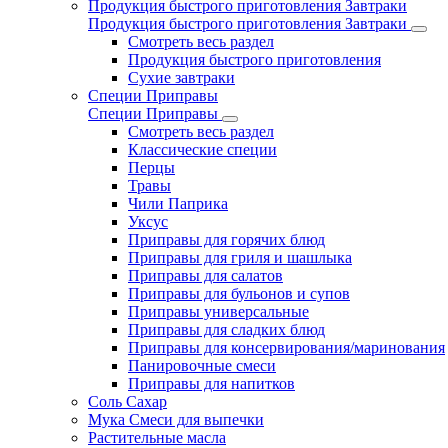
Продукция быстрого приготовления Завтраки
Продукция быстрого приготовления Завтраки
Смотреть весь раздел
Продукция быстрого приготовления
Сухие завтраки
Специи Приправы
Специи Приправы
Смотреть весь раздел
Классические специи
Перцы
Травы
Чили Паприка
Уксус
Приправы для горячих блюд
Приправы для гриля и шашлыка
Приправы для салатов
Приправы для бульонов и супов
Приправы универсальные
Приправы для сладких блюд
Приправы для консервирования/маринования
Панировочные смеси
Приправы для напитков
Соль Сахар
Мука Смеси для выпечки
Растительные масла