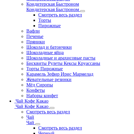
Кондитерская Быстроном
Кондитерская Быстроном
Смотреть весь раздел
Торты
Пирожные
Вафли
Печенье
Пряники
Шоколад и батончики
Шоколадные яйца
Шоколадные и арахисовые пасты
Бисквиты Рулеты Кексы Круассаны
Торты Пирожные
Карамель Зефир Ирис Мармелад
Жевательные резинки
Мёд Сиропы
Конфеты
Наборы конфет
Чай Кофе Какао
Чай Кофе Какао
Смотреть весь раздел
Чай
Чай
Смотреть весь раздел
Черный