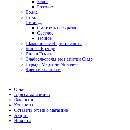
Белое
Розовое
Водка
Пиво
Пиво
Смотреть весь раздел
Cветлое
Темное
Шампанское Игристые вина
Коньяк Бренди
Виски Текила
Слабоалкогольные напитки Сидр
Вермут Мартини Чинзано
Крепкие напитки
Регистрация карты
О нас
Адреса магазинов
Вакансии
Контакты
Оставить отзыв о магазине
Акции
Новости