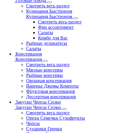
Готовые блюда
Смотреть весь раздел
Кулинария Быстроном
Кулинария Быстроном
Смотреть весь раздел
Фри ассортимент
Салаты
Комбо для Вас
Рыбные деликатесы
Салаты
Консервация
Консервация
Смотреть весь раздел
Мясные консервы
Рыбные консервы
Овощная консервация
Варенье Джемы Компоты
Фруктовая консервация
Дессертная консервация
Закуски Чипсы Снэки
Закуски Чипсы Снэки
Смотреть весь раздел
Орехи Семечки Сухофрукты
Чипсы
Сухарики Гренки