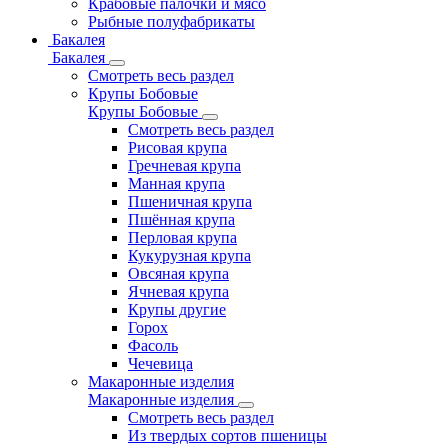
Крабовые палочки и мясо
Рыбные полуфабрикаты
Бакалея
Бакалея
Смотреть весь раздел
Крупы Бобовые
Крупы Бобовые
Смотреть весь раздел
Рисовая крупа
Гречневая крупа
Манная крупа
Пшеничная крупа
Пшённая крупа
Перловая крупа
Кукурузная крупа
Овсяная крупа
Ячневая крупа
Крупы другие
Горох
Фасоль
Чечевица
Макаронные изделия
Макаронные изделия
Смотреть весь раздел
Из твердых сортов пшеницы