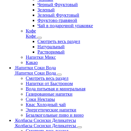
Черный Фруктовый
Зеленый
Зеленый Фруктовый
Фруктово-травяной
Чай в подарочной упаковке
Кофе
Кофе
Смотреть весь раздел
Натуральный
Растворимый
Напитки Микс
Какао
Напитки Соки Вода
Напитки Соки Вода
Смотреть весь раздел
Напитки от Быстроном
Вода питьевая и минеральная
Газированные напитки
Соки Нектары
Квас Холодный чай
Энергетические напитки
Безалкогольные пиво и вино
Колбасы Сосиски Деликатесы
Колбасы Сосиски Деликатесы
Смотреть весь раздел