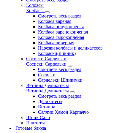
Колбасы
Колбасы
Смотреть весь раздел
Колбаса вареная
Колбаса полукопченая
Колбаса варенокопченая
Колбаса сырокопченая
Колбаса ливерная
Нарезки колбасы и деликатесов
Колбаски(пикник)
Сосиски Сардельки
Сосиски Сардельки
Смотреть весь раздел
Сосиски
Сардельки Шпикачки
Ветчина Деликатесы
Ветчина Деликатесы
Смотреть весь раздел
Деликатесы
Ветчина
Салями Хамон Карпаччо
Шпик Сало
Паштеты
Готовые блюда