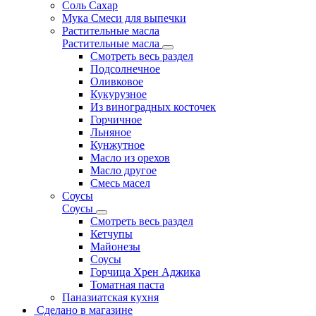
Соль Сахар
Мука Смеси для выпечки
Растительные масла
Растительные масла
Смотреть весь раздел
Подсолнечное
Оливковое
Кукурузное
Из виноградных косточек
Горчичное
Льняное
Кунжутное
Масло из орехов
Масло другое
Смесь масел
Соусы
Соусы
Смотреть весь раздел
Кетчупы
Майонезы
Соусы
Горчица Хрен Аджика
Томатная паста
Паназиатская кухня
Сделано в магазине