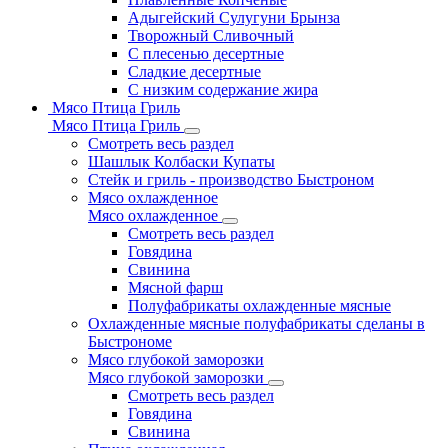
Адыгейский Сулугуни Брынза
Творожный Сливочный
С плесенью десертные
Сладкие десертные
С низким содержание жира
Мясо Птица Гриль
Мясо Птица Гриль
Смотреть весь раздел
Шашлык Колбаски Купаты
Стейк и гриль - производство Быстроном
Мясо охлажденное
Мясо охлажденное
Смотреть весь раздел
Говядина
Свинина
Мясной фарш
Полуфабрикаты охлажденные мясные
Охлажденные мясные полуфабрикаты сделаны в
Быстрономе
Мясо глубокой заморозки
Мясо глубокой заморозки
Смотреть весь раздел
Говядина
Свинина