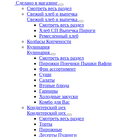
Сделано в магазине
Смотреть весь раздел
Свежий хлеб и выпечка
Свежий хлеб и выпечка
Смотреть весь раздел
Хлеб СП Выпечка Пироги
Ремесленный хлеб
Колбасы Копчености
Кулинария
Кулинария
Смотреть весь раздел
Пирожки Пончики Пышки Вафли
Фри ассортимент
Суши
Салаты
Вторые блюда
Гарниры
Холодные закуски
Комбо для Вас
Кондитерский цех
Кондитерский цех
Смотреть весь раздел
Торты
Пирожные
Десерты Пудинги