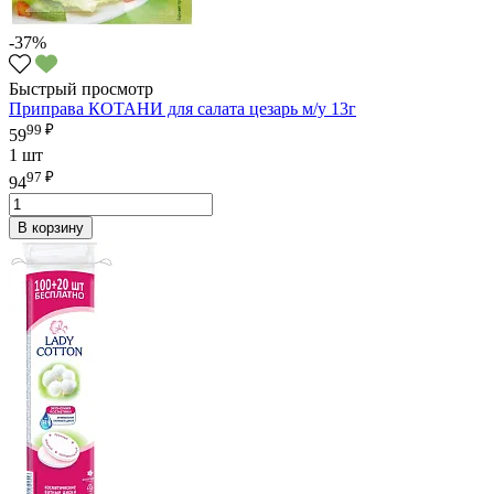
-37%
Быстрый просмотр
Приправа КОТАНИ для салата цезарь м/у 13г
99 ₽
59
1 шт
97 ₽
94
В корзину