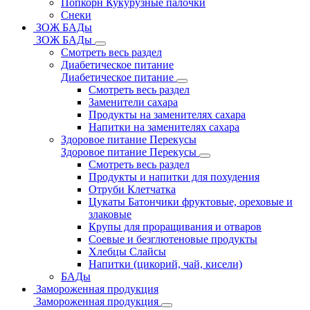
Попкорн Кукурузные палочки
Снеки
ЗОЖ БАДы
ЗОЖ БАДы
Смотреть весь раздел
Диабетическое питание
Диабетическое питание
Смотреть весь раздел
Заменители сахара
Продукты на заменителях сахара
Напитки на заменителях сахара
Здоровое питание Перекусы
Здоровое питание Перекусы
Смотреть весь раздел
Продукты и напитки для похудения
Отруби Клетчатка
Цукаты Батончики фруктовые, ореховые и
злаковые
Крупы для проращивания и отваров
Соевые и безглютеновые продукты
Хлебцы Слайсы
Напитки (цикорий, чай, кисели)
БАДы
Замороженная продукция
Замороженная продукция