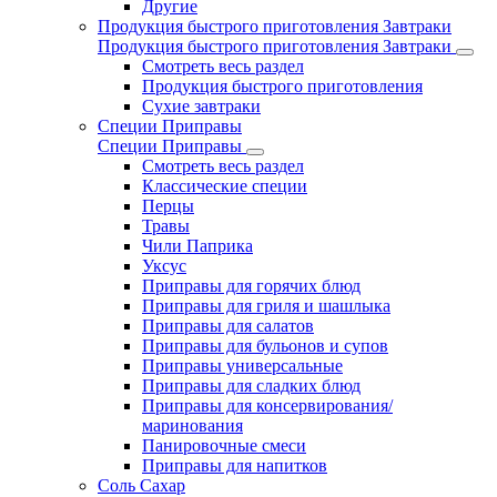
Другие
Продукция быстрого приготовления Завтраки
Продукция быстрого приготовления Завтраки
Смотреть весь раздел
Продукция быстрого приготовления
Сухие завтраки
Специи Приправы
Специи Приправы
Смотреть весь раздел
Классические специи
Перцы
Травы
Чили Паприка
Уксус
Приправы для горячих блюд
Приправы для гриля и шашлыка
Приправы для салатов
Приправы для бульонов и супов
Приправы универсальные
Приправы для сладких блюд
Приправы для консервирования/
маринования
Панировочные смеси
Приправы для напитков
Соль Сахар