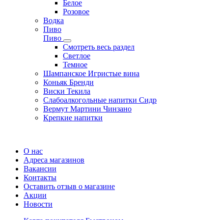
Белое
Розовое
Водка
Пиво
Пиво
Смотреть весь раздел
Cветлое
Темное
Шампанское Игристые вина
Коньяк Бренди
Виски Текила
Слабоалкогольные напитки Сидр
Вермут Мартини Чинзано
Крепкие напитки
Регистрация карты
О нас
Адреса магазинов
Вакансии
Контакты
Оставить отзыв о магазине
Акции
Новости