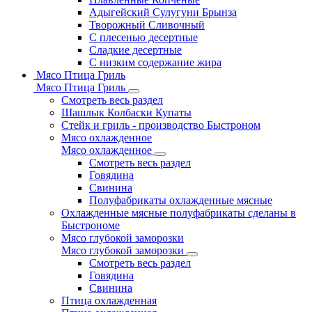
Адыгейский Сулугуни Брынза
Творожный Сливочный
С плесенью десертные
Сладкие десертные
С низким содержание жира
Мясо Птица Гриль
Мясо Птица Гриль
Смотреть весь раздел
Шашлык Колбаски Купаты
Стейк и гриль - производство Быстроном
Мясо охлажденное
Мясо охлажденное
Смотреть весь раздел
Говядина
Свинина
Полуфабрикаты охлажденные мясные
Охлажденные мясные полуфабрикаты сделаны в
Быстрономе
Мясо глубокой заморозки
Мясо глубокой заморозки
Смотреть весь раздел
Говядина
Свинина
Птица охлажденная