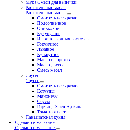
Мука Смеси для выпечки
Растительные масла
Растительные масла
Смотреть весь раздел
Подсолнечное
Оливковое
Кукурузное
Из виноградных косточек
Горчичное
Льняное
Кунжутное
Масло из орехов
Масло другое
Смесь масел
Соусы
Соусы
Смотреть весь раздел
Кетчупы
Майонезы
Соусы
Горчица Хрен Аджика
Томатная паста
Паназиатская кухня
Сделано в магазине
Сделано в магазине