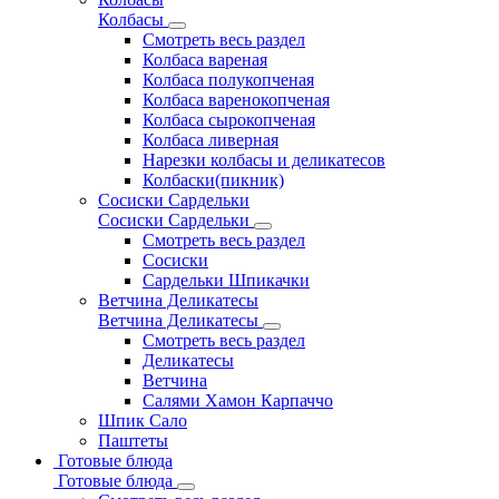
Колбасы
Смотреть весь раздел
Колбаса вареная
Колбаса полукопченая
Колбаса варенокопченая
Колбаса сырокопченая
Колбаса ливерная
Нарезки колбасы и деликатесов
Колбаски(пикник)
Сосиски Сардельки
Сосиски Сардельки
Смотреть весь раздел
Сосиски
Сардельки Шпикачки
Ветчина Деликатесы
Ветчина Деликатесы
Смотреть весь раздел
Деликатесы
Ветчина
Салями Хамон Карпаччо
Шпик Сало
Паштеты
Готовые блюда
Готовые блюда