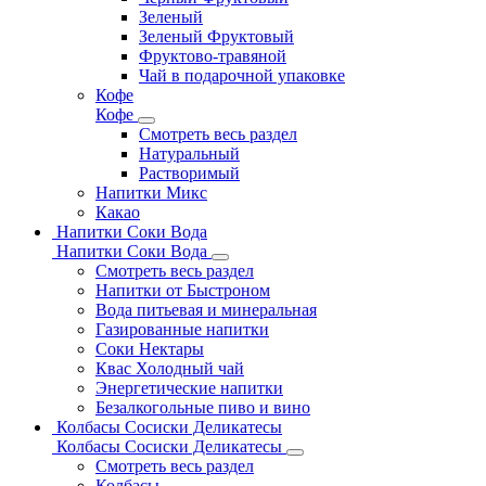
Зеленый
Зеленый Фруктовый
Фруктово-травяной
Чай в подарочной упаковке
Кофе
Кофе
Смотреть весь раздел
Натуральный
Растворимый
Напитки Микс
Какао
Напитки Соки Вода
Напитки Соки Вода
Смотреть весь раздел
Напитки от Быстроном
Вода питьевая и минеральная
Газированные напитки
Соки Нектары
Квас Холодный чай
Энергетические напитки
Безалкогольные пиво и вино
Колбасы Сосиски Деликатесы
Колбасы Сосиски Деликатесы
Смотреть весь раздел
Колбасы