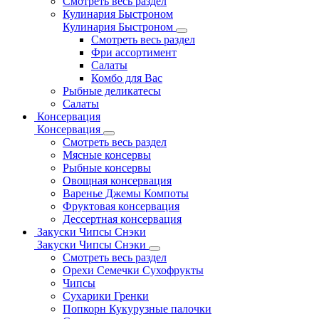
Смотреть весь раздел
Кулинария Быстроном
Кулинария Быстроном
Смотреть весь раздел
Фри ассортимент
Салаты
Комбо для Вас
Рыбные деликатесы
Салаты
Консервация
Консервация
Смотреть весь раздел
Мясные консервы
Рыбные консервы
Овощная консервация
Варенье Джемы Компоты
Фруктовая консервация
Дессертная консервация
Закуски Чипсы Снэки
Закуски Чипсы Снэки
Смотреть весь раздел
Орехи Семечки Сухофрукты
Чипсы
Сухарики Гренки
Попкорн Кукурузные палочки