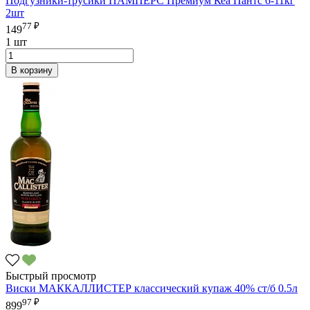
Подгузники-трусики ПАМПЕРС Премиум Кеа Пантс 6-11кг
2шт
77 ₽
149
1 шт
В корзину
Быстрый просмотр
Виски МАККАЛЛИСТЕР классический купаж 40% ст/б 0.5л
97 ₽
899