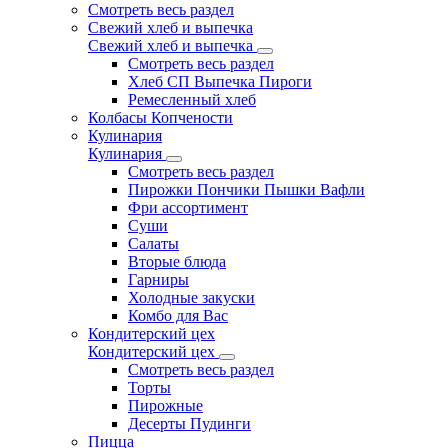
Смотреть весь раздел
Свежий хлеб и выпечка
Свежий хлеб и выпечка
Смотреть весь раздел
Хлеб СП Выпечка Пироги
Ремесленный хлеб
Колбасы Копчености
Кулинария
Кулинария
Смотреть весь раздел
Пирожки Пончики Пышки Вафли
Фри ассортимент
Суши
Салаты
Вторые блюда
Гарниры
Холодные закуски
Комбо для Вас
Кондитерский цех
Кондитерский цех
Смотреть весь раздел
Торты
Пирожные
Десерты Пудинги
Пицца