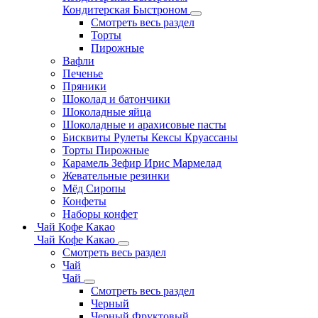
Кондитерская Быстроном
Смотреть весь раздел
Торты
Пирожные
Вафли
Печенье
Пряники
Шоколад и батончики
Шоколадные яйца
Шоколадные и арахисовые пасты
Бисквиты Рулеты Кексы Круассаны
Торты Пирожные
Карамель Зефир Ирис Мармелад
Жевательные резинки
Мёд Сиропы
Конфеты
Наборы конфет
Чай Кофе Какао
Чай Кофе Какао
Смотреть весь раздел
Чай
Чай
Смотреть весь раздел
Черный
Черный Фруктовый