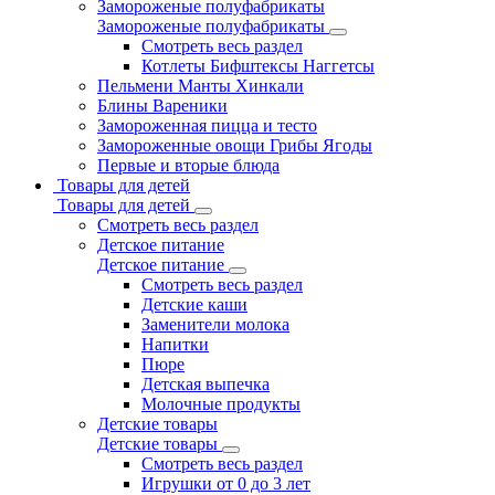
Замороженые полуфабрикаты
Замороженые полуфабрикаты
Смотреть весь раздел
Котлеты Бифштексы Наггетсы
Пельмени Манты Хинкали
Блины Вареники
Замороженная пицца и тесто
Замороженные овощи Грибы Ягоды
Первые и вторые блюда
Товары для детей
Товары для детей
Смотреть весь раздел
Детское питание
Детское питание
Смотреть весь раздел
Детские каши
Заменители молока
Напитки
Пюре
Детская выпечка
Молочные продукты
Детские товары
Детские товары
Смотреть весь раздел
Игрушки от 0 до 3 лет