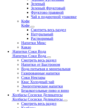
Зеленый
Зеленый Фруктовый
Фруктово-травяной
Чай в подарочной упаковке
Кофе
Кофе
Смотреть весь раздел
Натуральный
Растворимый
Напитки Микс
Какао
Напитки Соки Вода
Напитки Соки Вода
Смотреть весь раздел
Напитки от Быстроном
Вода питьевая и минеральная
Газированные напитки
Соки Нектары
Квас Холодный чай
Энергетические напитки
Безалкогольные пиво и вино
Колбасы Сосиски Деликатесы
Колбасы Сосиски Деликатесы
Смотреть весь раздел
Колбасы