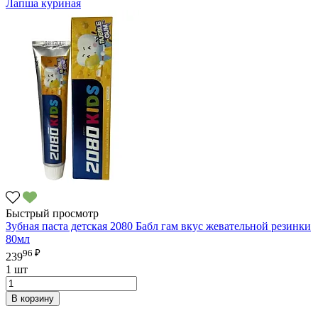
Лапша куриная
Быстрый просмотр
Зубная паста детская 2080 Бабл гам вкус жевательной резинки
80мл
96 ₽
239
1 шт
В корзину