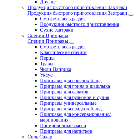
Другие
Продукция быстрого приготовления Завтраки
Продукция быстрого приготовления Завтраки
Смотреть весь раздел
Продукция быстрого приготовления
Сухие завтраки
Специи Приправы
Специи Приправы
Смотреть весь раздел
Классические специи
Перцы
Травы
Чили Паприка
Уксус
Приправы для горячих блюд
Приправы для гриля и шашлыка
Приправы для салатов
Приправы для бульонов и супов
Приправы универсальные
Приправы для сладких блюд
Приправы для консервирования/
маринования
Панировочные смеси
Приправы для напитков
Соль Сахар