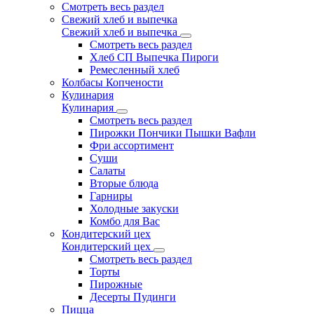
Смотреть весь раздел
Свежий хлеб и выпечка
Свежий хлеб и выпечка
Смотреть весь раздел
Хлеб СП Выпечка Пироги
Ремесленный хлеб
Колбасы Копчености
Кулинария
Кулинария
Смотреть весь раздел
Пирожки Пончики Пышки Вафли
Фри ассортимент
Суши
Салаты
Вторые блюда
Гарниры
Холодные закуски
Комбо для Вас
Кондитерский цех
Кондитерский цех
Смотреть весь раздел
Торты
Пирожные
Десерты Пудинги
Пицца