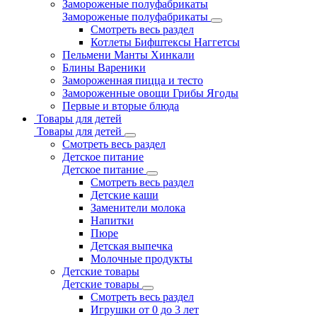
Замороженые полуфабрикаты
Замороженые полуфабрикаты
Смотреть весь раздел
Котлеты Бифштексы Наггетсы
Пельмени Манты Хинкали
Блины Вареники
Замороженная пицца и тесто
Замороженные овощи Грибы Ягоды
Первые и вторые блюда
Товары для детей
Товары для детей
Смотреть весь раздел
Детское питание
Детское питание
Смотреть весь раздел
Детские каши
Заменители молока
Напитки
Пюре
Детская выпечка
Молочные продукты
Детские товары
Детские товары
Смотреть весь раздел
Игрушки от 0 до 3 лет