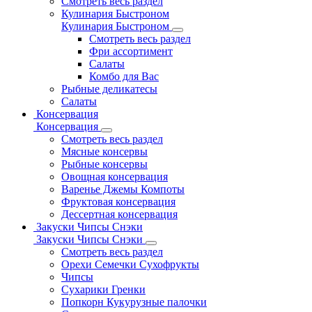
Смотреть весь раздел
Кулинария Быстроном
Кулинария Быстроном
Смотреть весь раздел
Фри ассортимент
Салаты
Комбо для Вас
Рыбные деликатесы
Салаты
Консервация
Консервация
Смотреть весь раздел
Мясные консервы
Рыбные консервы
Овощная консервация
Варенье Джемы Компоты
Фруктовая консервация
Дессертная консервация
Закуски Чипсы Снэки
Закуски Чипсы Снэки
Смотреть весь раздел
Орехи Семечки Сухофрукты
Чипсы
Сухарики Гренки
Попкорн Кукурузные палочки