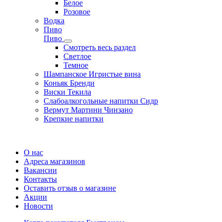
Белое
Розовое
Водка
Пиво
Пиво
Смотреть весь раздел
Cветлое
Темное
Шампанское Игристые вина
Коньяк Бренди
Виски Текила
Слабоалкогольные напитки Сидр
Вермут Мартини Чинзано
Крепкие напитки
Регистрация карты
О нас
Адреса магазинов
Вакансии
Контакты
Оставить отзыв о магазине
Акции
Новости