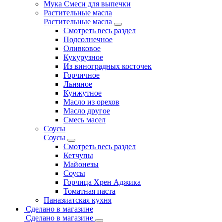
Мука Смеси для выпечки
Растительные масла
Растительные масла
Смотреть весь раздел
Подсолнечное
Оливковое
Кукурузное
Из виноградных косточек
Горчичное
Льняное
Кунжутное
Масло из орехов
Масло другое
Смесь масел
Соусы
Соусы
Смотреть весь раздел
Кетчупы
Майонезы
Соусы
Горчица Хрен Аджика
Томатная паста
Паназиатская кухня
Сделано в магазине
Сделано в магазине