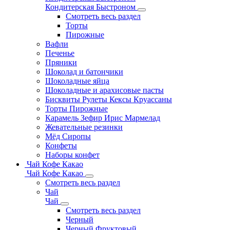
Кондитерская Быстроном
Смотреть весь раздел
Торты
Пирожные
Вафли
Печенье
Пряники
Шоколад и батончики
Шоколадные яйца
Шоколадные и арахисовые пасты
Бисквиты Рулеты Кексы Круассаны
Торты Пирожные
Карамель Зефир Ирис Мармелад
Жевательные резинки
Мёд Сиропы
Конфеты
Наборы конфет
Чай Кофе Какао
Чай Кофе Какао
Смотреть весь раздел
Чай
Чай
Смотреть весь раздел
Черный
Черный Фруктовый