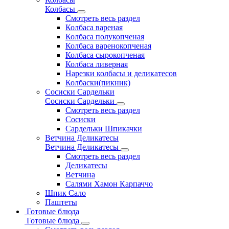
Колбасы
Смотреть весь раздел
Колбаса вареная
Колбаса полукопченая
Колбаса варенокопченая
Колбаса сырокопченая
Колбаса ливерная
Нарезки колбасы и деликатесов
Колбаски(пикник)
Сосиски Сардельки
Сосиски Сардельки
Смотреть весь раздел
Сосиски
Сардельки Шпикачки
Ветчина Деликатесы
Ветчина Деликатесы
Смотреть весь раздел
Деликатесы
Ветчина
Салями Хамон Карпаччо
Шпик Сало
Паштеты
Готовые блюда
Готовые блюда