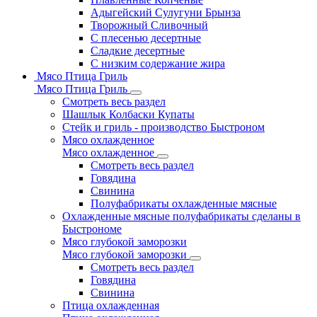
Адыгейский Сулугуни Брынза
Творожный Сливочный
С плесенью десертные
Сладкие десертные
С низким содержание жира
Мясо Птица Гриль
Мясо Птица Гриль
Смотреть весь раздел
Шашлык Колбаски Купаты
Стейк и гриль - производство Быстроном
Мясо охлажденное
Мясо охлажденное
Смотреть весь раздел
Говядина
Свинина
Полуфабрикаты охлажденные мясные
Охлажденные мясные полуфабрикаты сделаны в
Быстрономе
Мясо глубокой заморозки
Мясо глубокой заморозки
Смотреть весь раздел
Говядина
Свинина
Птица охлажденная