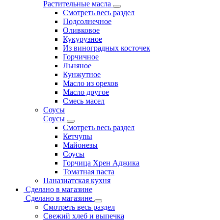
Растительные масла
Смотреть весь раздел
Подсолнечное
Оливковое
Кукурузное
Из виноградных косточек
Горчичное
Льняное
Кунжутное
Масло из орехов
Масло другое
Смесь масел
Соусы
Соусы
Смотреть весь раздел
Кетчупы
Майонезы
Соусы
Горчица Хрен Аджика
Томатная паста
Паназиатская кухня
Сделано в магазине
Сделано в магазине
Смотреть весь раздел
Свежий хлеб и выпечка