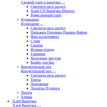
Свежий хлеб и выпечка
Смотреть весь раздел
Хлеб СП Выпечка Пироги
Ремесленный хлеб
Кулинария
Кулинария
Смотреть весь раздел
Пирожки Пончики Пышки Вафли
Фри ассортимент
Суши
Салаты
Вторые блюда
Гарниры
Холодные закуски
Комбо для Вас
Кондитерский цех
Кондитерский цех
Смотреть весь раздел
Торты
Пирожные
Десерты Пудинги
Пицца
Блины
Хлеб Выпечка
Хлеб Выпечка