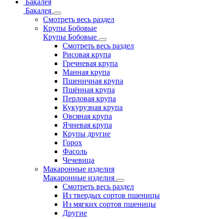
Бакалея
Бакалея
Смотреть весь раздел
Крупы Бобовые
Крупы Бобовые
Смотреть весь раздел
Рисовая крупа
Гречневая крупа
Манная крупа
Пшеничная крупа
Пшённая крупа
Перловая крупа
Кукурузная крупа
Овсяная крупа
Ячневая крупа
Крупы другие
Горох
Фасоль
Чечевица
Макаронные изделия
Макаронные изделия
Смотреть весь раздел
Из твердых сортов пшеницы
Из мягких сортов пшеницы
Другие