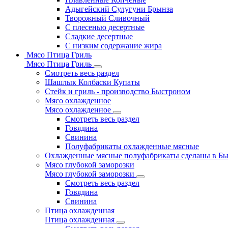
Адыгейский Сулугуни Брынза
Творожный Сливочный
С плесенью десертные
Сладкие десертные
С низким содержание жира
Мясо Птица Гриль
Мясо Птица Гриль
Смотреть весь раздел
Шашлык Колбаски Купаты
Стейк и гриль - производство Быстроном
Мясо охлажденное
Мясо охлажденное
Смотреть весь раздел
Говядина
Свинина
Полуфабрикаты охлажденные мясные
Охлажденные мясные полуфабрикаты сделаны в Б
Мясо глубокой заморозки
Мясо глубокой заморозки
Смотреть весь раздел
Говядина
Свинина
Птица охлажденная
Птица охлажденная