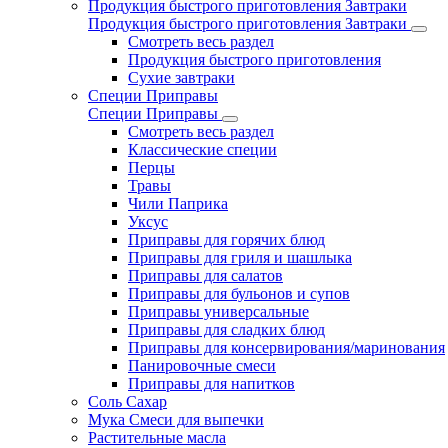
Продукция быстрого приготовления Завтраки
Продукция быстрого приготовления Завтраки
Смотреть весь раздел
Продукция быстрого приготовления
Сухие завтраки
Специи Приправы
Специи Приправы
Смотреть весь раздел
Классические специи
Перцы
Травы
Чили Паприка
Уксус
Приправы для горячих блюд
Приправы для гриля и шашлыка
Приправы для салатов
Приправы для бульонов и супов
Приправы универсальные
Приправы для сладких блюд
Приправы для консервирования/маринования
Панировочные смеси
Приправы для напитков
Соль Сахар
Мука Смеси для выпечки
Растительные масла