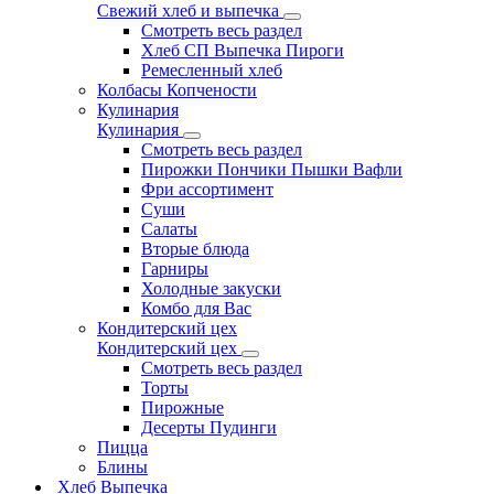
Свежий хлеб и выпечка
Смотреть весь раздел
Хлеб СП Выпечка Пироги
Ремесленный хлеб
Колбасы Копчености
Кулинария
Кулинария
Смотреть весь раздел
Пирожки Пончики Пышки Вафли
Фри ассортимент
Суши
Салаты
Вторые блюда
Гарниры
Холодные закуски
Комбо для Вас
Кондитерский цех
Кондитерский цех
Смотреть весь раздел
Торты
Пирожные
Десерты Пудинги
Пицца
Блины
Хлеб Выпечка