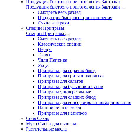
Продукция быстрого приготовления Завтраки
Продукция быстрого приготовления Завтраки
Смотреть весь раздел
Продукция быстрого приготовления
Сухие завтраки
Специи Приправы
Специи Приправы
Смотреть весь раздел
Классические специи
Перцы
Травы
Чили Паприка
Уксус
Приправы для горячих блюд
Приправы для гриля и шашлыка
Приправы для салатов
Приправы для бульонов и супов
Приправы универсальные
Приправы для сладких блюд
Приправы для консервирования/маринования
Панировочные смеси
Приправы для напитков
Соль Сахар
Мука Смеси для выпечки
Растительные масла