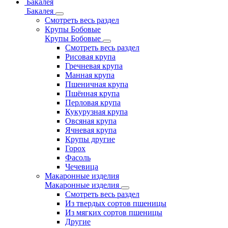
Бакалея
Бакалея
Смотреть весь раздел
Крупы Бобовые
Крупы Бобовые
Смотреть весь раздел
Рисовая крупа
Гречневая крупа
Манная крупа
Пшеничная крупа
Пшённая крупа
Перловая крупа
Кукурузная крупа
Овсяная крупа
Ячневая крупа
Крупы другие
Горох
Фасоль
Чечевица
Макаронные изделия
Макаронные изделия
Смотреть весь раздел
Из твердых сортов пшеницы
Из мягких сортов пшеницы
Другие