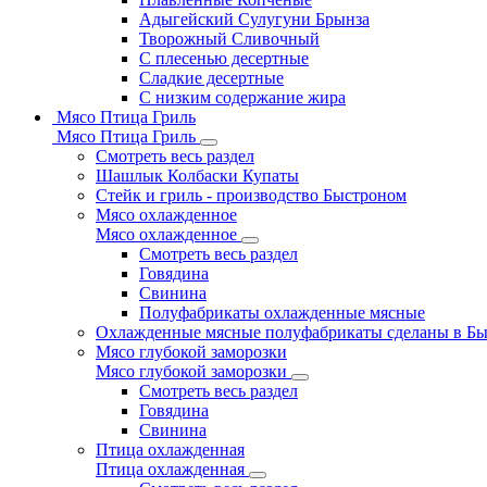
Адыгейский Сулугуни Брынза
Творожный Сливочный
С плесенью десертные
Сладкие десертные
С низким содержание жира
Мясо Птица Гриль
Мясо Птица Гриль
Смотреть весь раздел
Шашлык Колбаски Купаты
Стейк и гриль - производство Быстроном
Мясо охлажденное
Мясо охлажденное
Смотреть весь раздел
Говядина
Свинина
Полуфабрикаты охлажденные мясные
Охлажденные мясные полуфабрикаты сделаны в Б
Мясо глубокой заморозки
Мясо глубокой заморозки
Смотреть весь раздел
Говядина
Свинина
Птица охлажденная
Птица охлажденная