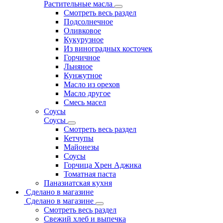
Растительные масла
Смотреть весь раздел
Подсолнечное
Оливковое
Кукурузное
Из виноградных косточек
Горчичное
Льняное
Кунжутное
Масло из орехов
Масло другое
Смесь масел
Соусы
Соусы
Смотреть весь раздел
Кетчупы
Майонезы
Соусы
Горчица Хрен Аджика
Томатная паста
Паназиатская кухня
Сделано в магазине
Сделано в магазине
Смотреть весь раздел
Свежий хлеб и выпечка