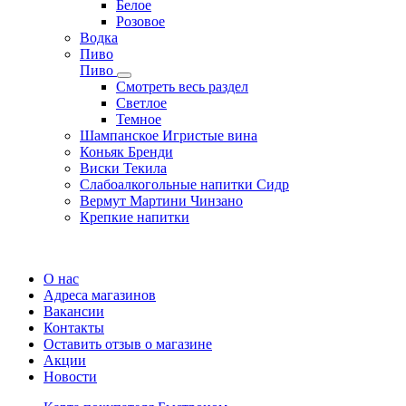
Белое
Розовое
Водка
Пиво
Пиво
Смотреть весь раздел
Cветлое
Темное
Шампанское Игристые вина
Коньяк Бренди
Виски Текила
Слабоалкогольные напитки Сидр
Вермут Мартини Чинзано
Крепкие напитки
Регистрация карты
О нас
Адреса магазинов
Вакансии
Контакты
Оставить отзыв о магазине
Акции
Новости