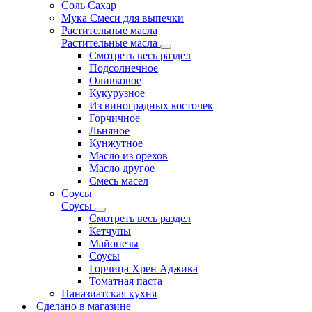
Соль Сахар
Мука Смеси для выпечки
Растительные масла
Растительные масла
Смотреть весь раздел
Подсолнечное
Оливковое
Кукурузное
Из виноградных косточек
Горчичное
Льняное
Кунжутное
Масло из орехов
Масло другое
Смесь масел
Соусы
Соусы
Смотреть весь раздел
Кетчупы
Майонезы
Соусы
Горчица Хрен Аджика
Томатная паста
Паназиатская кухня
Сделано в магазине