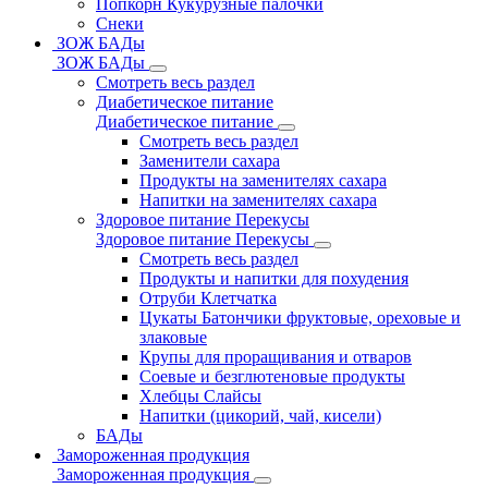
Попкорн Кукурузные палочки
Снеки
ЗОЖ БАДы
ЗОЖ БАДы
Смотреть весь раздел
Диабетическое питание
Диабетическое питание
Смотреть весь раздел
Заменители сахара
Продукты на заменителях сахара
Напитки на заменителях сахара
Здоровое питание Перекусы
Здоровое питание Перекусы
Смотреть весь раздел
Продукты и напитки для похудения
Отруби Клетчатка
Цукаты Батончики фруктовые, ореховые и
злаковые
Крупы для проращивания и отваров
Соевые и безглютеновые продукты
Хлебцы Слайсы
Напитки (цикорий, чай, кисели)
БАДы
Замороженная продукция
Замороженная продукция