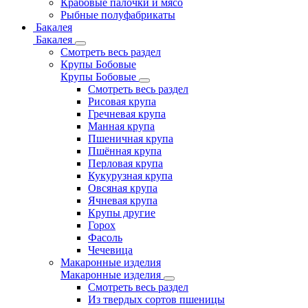
Крабовые палочки и мясо
Рыбные полуфабрикаты
Бакалея
Бакалея
Смотреть весь раздел
Крупы Бобовые
Крупы Бобовые
Смотреть весь раздел
Рисовая крупа
Гречневая крупа
Манная крупа
Пшеничная крупа
Пшённая крупа
Перловая крупа
Кукурузная крупа
Овсяная крупа
Ячневая крупа
Крупы другие
Горох
Фасоль
Чечевица
Макаронные изделия
Макаронные изделия
Смотреть весь раздел
Из твердых сортов пшеницы