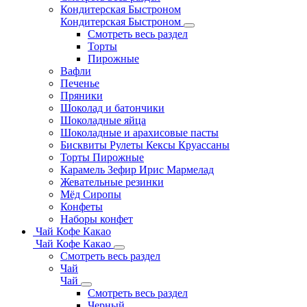
Кондитерская Быстроном
Кондитерская Быстроном
Смотреть весь раздел
Торты
Пирожные
Вафли
Печенье
Пряники
Шоколад и батончики
Шоколадные яйца
Шоколадные и арахисовые пасты
Бисквиты Рулеты Кексы Круассаны
Торты Пирожные
Карамель Зефир Ирис Мармелад
Жевательные резинки
Мёд Сиропы
Конфеты
Наборы конфет
Чай Кофе Какао
Чай Кофе Какао
Смотреть весь раздел
Чай
Чай
Смотреть весь раздел
Черный