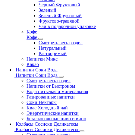
Черный Фруктовый
Зеленый
Зеленый Фруктовый
Фруктово-травяной
Чай в подарочной упаковке
Кофе
Кофе
Смотреть весь раздел
Натуральный
Растворимый
Напитки Микс
Какао
Напитки Соки Вода
Напитки Соки Вода
Смотреть весь раздел
Напитки от Быстроном
Вода питьевая и минеральная
Газированные напитки
Соки Нектары
Квас Холодный чай
Энергетические напитки
Безалкогольные пиво и вино
Колбасы Сосиски Деликатесы
Колбасы Сосиски Деликатесы
Смотреть весь раздел