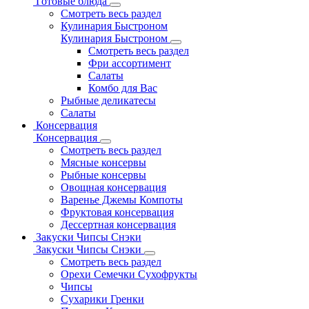
Готовые блюда
Смотреть весь раздел
Кулинария Быстроном
Кулинария Быстроном
Смотреть весь раздел
Фри ассортимент
Салаты
Комбо для Вас
Рыбные деликатесы
Салаты
Консервация
Консервация
Смотреть весь раздел
Мясные консервы
Рыбные консервы
Овощная консервация
Варенье Джемы Компоты
Фруктовая консервация
Дессертная консервация
Закуски Чипсы Снэки
Закуски Чипсы Снэки
Смотреть весь раздел
Орехи Семечки Сухофрукты
Чипсы
Сухарики Гренки