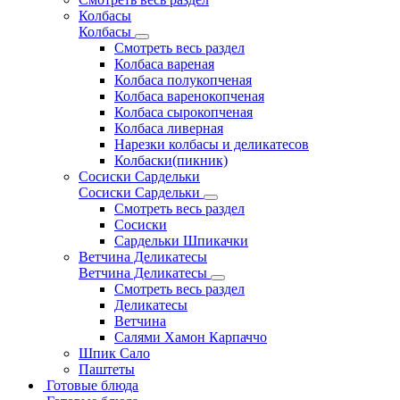
Колбасы
Колбасы
Смотреть весь раздел
Колбаса вареная
Колбаса полукопченая
Колбаса варенокопченая
Колбаса сырокопченая
Колбаса ливерная
Нарезки колбасы и деликатесов
Колбаски(пикник)
Сосиски Сардельки
Сосиски Сардельки
Смотреть весь раздел
Сосиски
Сардельки Шпикачки
Ветчина Деликатесы
Ветчина Деликатесы
Смотреть весь раздел
Деликатесы
Ветчина
Салями Хамон Карпаччо
Шпик Сало
Паштеты
Готовые блюда