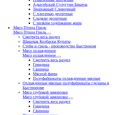
Адыгейский Сулугуни Брынза
Творожный Сливочный
С плесенью десертные
Сладкие десертные
С низким содержание жира
Мясо Птица Гриль
Мясо Птица Гриль
Смотреть весь раздел
Шашлык Колбаски Купаты
Стейк и гриль - производство Быстроном
Мясо охлажденное
Мясо охлажденное
Смотреть весь раздел
Говядина
Свинина
Мясной фарш
Полуфабрикаты охлажденные мясные
Охлажденные мясные полуфабрикаты сделаны в
Быстрономе
Мясо глубокой заморозки
Мясо глубокой заморозки
Смотреть весь раздел
Говядина
Свинина