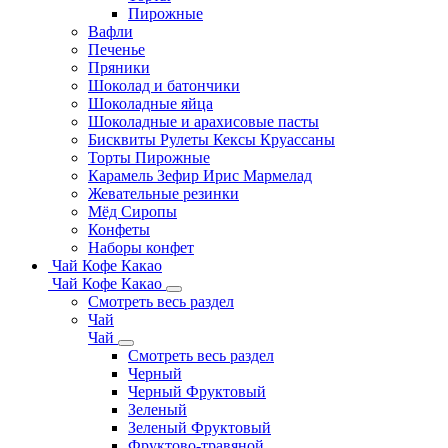
Пирожные
Вафли
Печенье
Пряники
Шоколад и батончики
Шоколадные яйца
Шоколадные и арахисовые пасты
Бисквиты Рулеты Кексы Круассаны
Торты Пирожные
Карамель Зефир Ирис Мармелад
Жевательные резинки
Мёд Сиропы
Конфеты
Наборы конфет
Чай Кофе Какао
Чай Кофе Какао
Смотреть весь раздел
Чай
Чай
Смотреть весь раздел
Черный
Черный Фруктовый
Зеленый
Зеленый Фруктовый
Фруктово-травяной