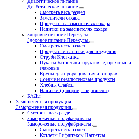
Диабетическое питание
Диабетическое питание
Смотреть весь раздел
Заменители сахара
Продукты на заменителях сахара
Напитки на заменителях сахара
Здоровое питание Перекусы
Здоровое питание Перекусы
Смотреть весь раздел
Продукты и напитки для похудения
Отруби Клетчатка
Цукаты Батончики фруктовые, ореховые и
злаковые
Крупы для проращивания и отваров
Соевые и безглютеновые продукты
Хлебцы Слайсы
Напитки (цикорий, чай, кисели)
БАДы
Замороженная продукция
Замороженная продукция
Смотреть весь раздел
Замороженые полуфабрикаты
Замороженые полуфабрикаты
Смотреть весь раздел
Котлеты Бифштексы Наггетсы