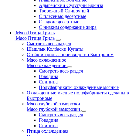
Адыгейский Сулугуни Брынза
Творожный Сливочный
С плесенью десертные
Сладкие десертные
С низким содержание жира
Мясо Птица Гриль
Мясо Птица Гриль
Смотреть весь раздел
Шашлык Колбаски Купаты
Стейк и гриль - производство Быстроном
Мясо охлажденное
Мясо охлажденное
Смотреть весь раздел
Говядина
Свинина
Полуфабрикаты охлажденные мясные
Охлажденные мясные полуфабрикаты сделаны в
Быстрономе
Мясо глубокой заморозки
Мясо глубокой заморозки
Смотреть весь раздел
Говядина
Свинина
Птица охлажденная