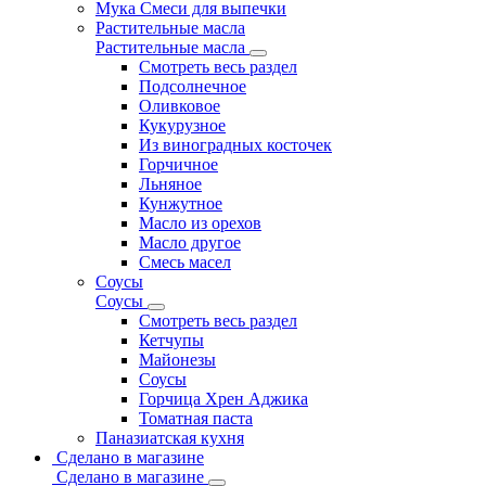
Мука Смеси для выпечки
Растительные масла
Растительные масла
Смотреть весь раздел
Подсолнечное
Оливковое
Кукурузное
Из виноградных косточек
Горчичное
Льняное
Кунжутное
Масло из орехов
Масло другое
Смесь масел
Соусы
Соусы
Смотреть весь раздел
Кетчупы
Майонезы
Соусы
Горчица Хрен Аджика
Томатная паста
Паназиатская кухня
Сделано в магазине
Сделано в магазине