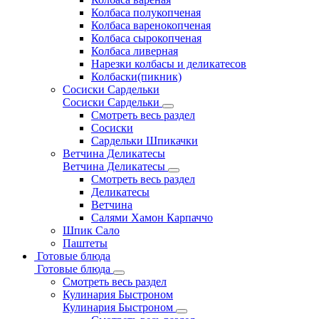
Колбаса полукопченая
Колбаса варенокопченая
Колбаса сырокопченая
Колбаса ливерная
Нарезки колбасы и деликатесов
Колбаски(пикник)
Сосиски Сардельки
Сосиски Сардельки
Смотреть весь раздел
Сосиски
Сардельки Шпикачки
Ветчина Деликатесы
Ветчина Деликатесы
Смотреть весь раздел
Деликатесы
Ветчина
Салями Хамон Карпаччо
Шпик Сало
Паштеты
Готовые блюда
Готовые блюда
Смотреть весь раздел
Кулинария Быстроном
Кулинария Быстроном