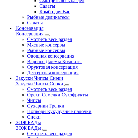
Смотреть весь раздел
Салаты
Комбо для Вас
Рыбные деликатесы
Салаты
Консервация
Консервация
Смотреть весь раздел
Мясные консервы
Рыбные консервы
Овощная консервация
Варенье Джемы Компоты
Фруктовая консервация
Дессертная консервация
Закуски Чипсы Снэки
Закуски Чипсы Снэки
Смотреть весь раздел
Орехи Семечки Сухофрукты
Чипсы
Сухарики Гренки
Попкорн Кукурузные палочки
Снеки
ЗОЖ БАДы
ЗОЖ БАДы
Смотреть весь раздел