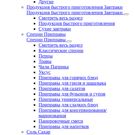
Другие
Продукция быстрого приготовления Завтраки
Продукция быстрого приготовления Завтраки
Смотреть весь раздел
Продукция быстрого приготовления
Сухие завтраки
Специи Приправы
Специи Приправы
Смотреть весь раздел
Классические специи
Перцы
Травы
Чили Паприка
Уксус
Приправы для горячих блюд
Приправы для гриля и шашлыка
Приправы для салатов
Приправы для бульонов и супов
Приправы универсальные
Приправы для сладких блюд
Приправы для консервирования/
маринования
Панировочные смеси
Приправы для напитков
Соль Сахар