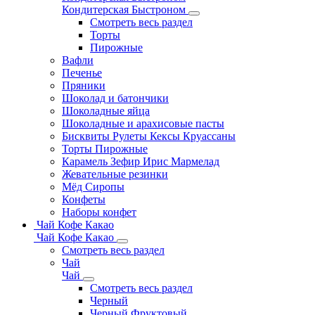
Кондитерская Быстроном
Смотреть весь раздел
Торты
Пирожные
Вафли
Печенье
Пряники
Шоколад и батончики
Шоколадные яйца
Шоколадные и арахисовые пасты
Бисквиты Рулеты Кексы Круассаны
Торты Пирожные
Карамель Зефир Ирис Мармелад
Жевательные резинки
Мёд Сиропы
Конфеты
Наборы конфет
Чай Кофе Какао
Чай Кофе Какао
Смотреть весь раздел
Чай
Чай
Смотреть весь раздел
Черный
Черный Фруктовый