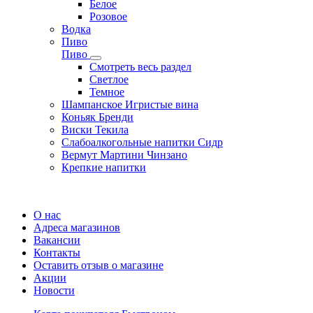
Белое
Розовое
Водка
Пиво
Пиво
Смотреть весь раздел
Cветлое
Темное
Шампанское Игристые вина
Коньяк Бренди
Виски Текила
Слабоалкогольные напитки Сидр
Вермут Мартини Чинзано
Крепкие напитки
Регистрация карты
О нас
Адреса магазинов
Вакансии
Контакты
Оставить отзыв о магазине
Акции
Новости