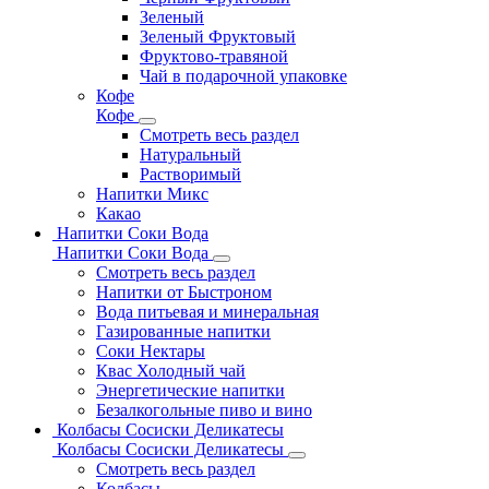
Зеленый
Зеленый Фруктовый
Фруктово-травяной
Чай в подарочной упаковке
Кофе
Кофе
Смотреть весь раздел
Натуральный
Растворимый
Напитки Микс
Какао
Напитки Соки Вода
Напитки Соки Вода
Смотреть весь раздел
Напитки от Быстроном
Вода питьевая и минеральная
Газированные напитки
Соки Нектары
Квас Холодный чай
Энергетические напитки
Безалкогольные пиво и вино
Колбасы Сосиски Деликатесы
Колбасы Сосиски Деликатесы
Смотреть весь раздел
Колбасы