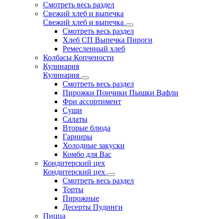
Смотреть весь раздел
Свежий хлеб и выпечка
Свежий хлеб и выпечка
Смотреть весь раздел
Хлеб СП Выпечка Пироги
Ремесленный хлеб
Колбасы Копчености
Кулинария
Кулинария
Смотреть весь раздел
Пирожки Пончики Пышки Вафли
Фри ассортимент
Суши
Салаты
Вторые блюда
Гарниры
Холодные закуски
Комбо для Вас
Кондитерский цех
Кондитерский цех
Смотреть весь раздел
Торты
Пирожные
Десерты Пудинги
Пицца