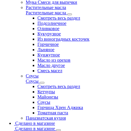
Мука Смеси для выпечки
Растительные масла
Растительные масла
Смотреть весь раздел
Подсолнечное
Оливковое
Кукурузное
Из виноградных косточек
Горчичное
Льняное
Кунжутное
Масло из орехов
Масло другое
Смесь масел
Соусы
Соусы
Смотреть весь раздел
Кетчупы
Майонезы
Соусы
Горчица Хрен Аджика
Томатная паста
Паназиатская кухня
Сделано в магазине
Сделано в магазине