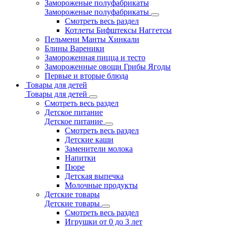
Замороженые полуфабрикаты
Замороженые полуфабрикаты
Смотреть весь раздел
Котлеты Бифштексы Наггетсы
Пельмени Манты Хинкали
Блины Вареники
Замороженная пицца и тесто
Замороженные овощи Грибы Ягоды
Первые и вторые блюда
Товары для детей
Товары для детей
Смотреть весь раздел
Детское питание
Детское питание
Смотреть весь раздел
Детские каши
Заменители молока
Напитки
Пюре
Детская выпечка
Молочные продукты
Детские товары
Детские товары
Смотреть весь раздел
Игрушки от 0 до 3 лет