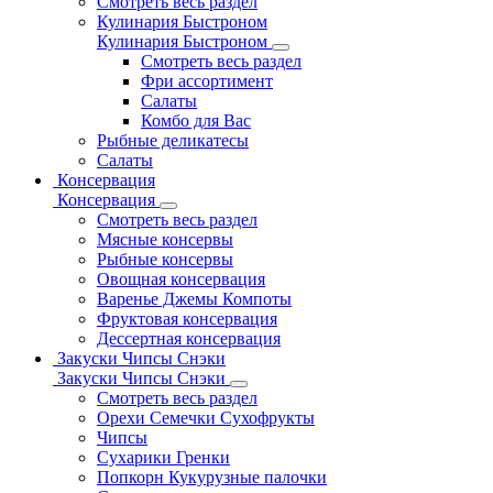
Смотреть весь раздел
Кулинария Быстроном
Кулинария Быстроном
Смотреть весь раздел
Фри ассортимент
Салаты
Комбо для Вас
Рыбные деликатесы
Салаты
Консервация
Консервация
Смотреть весь раздел
Мясные консервы
Рыбные консервы
Овощная консервация
Варенье Джемы Компоты
Фруктовая консервация
Дессертная консервация
Закуски Чипсы Снэки
Закуски Чипсы Снэки
Смотреть весь раздел
Орехи Семечки Сухофрукты
Чипсы
Сухарики Гренки
Попкорн Кукурузные палочки