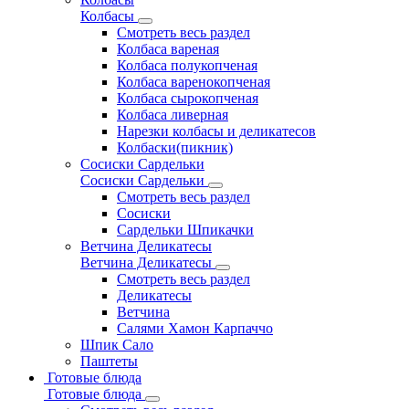
Колбасы
Смотреть весь раздел
Колбаса вареная
Колбаса полукопченая
Колбаса варенокопченая
Колбаса сырокопченая
Колбаса ливерная
Нарезки колбасы и деликатесов
Колбаски(пикник)
Сосиски Сардельки
Сосиски Сардельки
Смотреть весь раздел
Сосиски
Сардельки Шпикачки
Ветчина Деликатесы
Ветчина Деликатесы
Смотреть весь раздел
Деликатесы
Ветчина
Салями Хамон Карпаччо
Шпик Сало
Паштеты
Готовые блюда
Готовые блюда