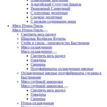
Адыгейский Сулугуни Брынза
Творожный Сливочный
С плесенью десертные
Сладкие десертные
С низким содержание жира
Мясо Птица Гриль
Мясо Птица Гриль
Смотреть весь раздел
Шашлык Колбаски Купаты
Стейк и гриль - производство Быстроном
Мясо охлажденное
Мясо охлажденное
Смотреть весь раздел
Говядина
Свинина
Полуфабрикаты охлажденные мясные
Охлажденные мясные полуфабрикаты сделаны в
Быстрономе
Мясо глубокой заморозки
Мясо глубокой заморозки
Смотреть весь раздел
Говядина
Свинина
Птица охлажденная