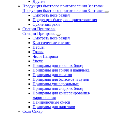
Другие
Продукция быстрого приготовления Завтраки
Продукция быстрого приготовления Завтраки
Смотреть весь раздел
Продукция быстрого приготовления
Сухие завтраки
Специи Приправы
Специи Приправы
Смотреть весь раздел
Классические специи
Перцы
Травы
Чили Паприка
Уксус
Приправы для горячих блюд
Приправы для гриля и шашлыка
Приправы для салатов
Приправы для бульонов и супов
Приправы универсальные
Приправы для сладких блюд
Приправы для консервирования/
маринования
Панировочные смеси
Приправы для напитков
Соль Сахар