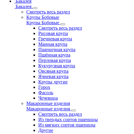
Бакалея
Бакалея
Смотреть весь раздел
Крупы Бобовые
Крупы Бобовые
Смотреть весь раздел
Рисовая крупа
Гречневая крупа
Манная крупа
Пшеничная крупа
Пшённая крупа
Перловая крупа
Кукурузная крупа
Овсяная крупа
Ячневая крупа
Крупы другие
Горох
Фасоль
Чечевица
Макаронные изделия
Макаронные изделия
Смотреть весь раздел
Из твердых сортов пшеницы
Из мягких сортов пшеницы
Другие