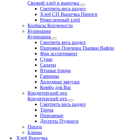
Свежий хлеб и выпечка
Смотреть весь раздел
Хлеб СП Выпечка Пироги
Ремесленный хлеб
Колбасы Копчености
Кулинария
Кулинария
Смотреть весь раздел
Пирожки Пончики Пышки Вафли
Фри ассортимент
Суши
Салаты
Вторые блюда
Гарниры
Холодные закуски
Комбо для Вас
Кондитерский цех
Кондитерский цех
Смотреть весь раздел
Торты
Пирожные
Десерты Пудинги
Пицца
Блины
Хлеб Выпечка