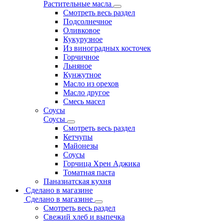
Растительные масла
Смотреть весь раздел
Подсолнечное
Оливковое
Кукурузное
Из виноградных косточек
Горчичное
Льняное
Кунжутное
Масло из орехов
Масло другое
Смесь масел
Соусы
Соусы
Смотреть весь раздел
Кетчупы
Майонезы
Соусы
Горчица Хрен Аджика
Томатная паста
Паназиатская кухня
Сделано в магазине
Сделано в магазине
Смотреть весь раздел
Свежий хлеб и выпечка