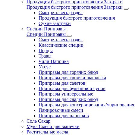
Продукция быстрого приготовления Завтраки
Продукция быстрого приготовления Завтраки
Смотреть весь раздел
Продукция быстрого приготовления
Сухие завтраки
Специи Приправы
Специи Приправы
Смотреть весь раздел
Классические специи
Перцы
Травы
Чили Паприка
Уксус
Приправы для горячих блюд
Приправы для гриля и шашлыка
Приправы для салатов
Приправы для бульонов и супов
Приправы универсальные
Приправы для сладких блюд
Приправы для консервирования/маринования
Панировочные смеси
Приправы для напитков
Соль Сахар
Мука Смеси для выпечки
Растительные масла