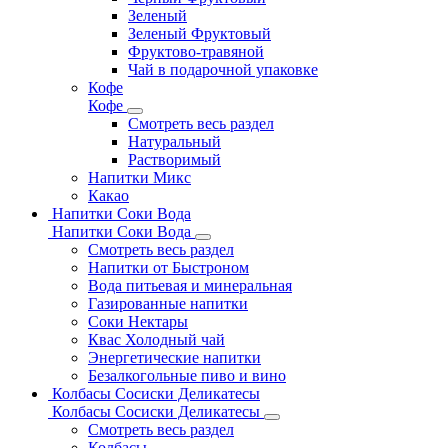
Зеленый
Зеленый Фруктовый
Фруктово-травяной
Чай в подарочной упаковке
Кофе
Кофе
Смотреть весь раздел
Натуральный
Растворимый
Напитки Микс
Какао
Напитки Соки Вода
Напитки Соки Вода
Смотреть весь раздел
Напитки от Быстроном
Вода питьевая и минеральная
Газированные напитки
Соки Нектары
Квас Холодный чай
Энергетические напитки
Безалкогольные пиво и вино
Колбасы Сосиски Деликатесы
Колбасы Сосиски Деликатесы
Смотреть весь раздел
Колбасы