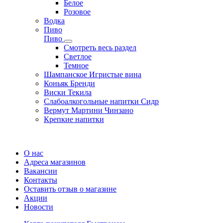
Белое
Розовое
Водка
Пиво
Пиво
Смотреть весь раздел
Cветлое
Темное
Шампанское Игристые вина
Коньяк Бренди
Виски Текила
Слабоалкогольные напитки Сидр
Вермут Мартини Чинзано
Крепкие напитки
Регистрация карты
О нас
Адреса магазинов
Вакансии
Контакты
Оставить отзыв о магазине
Акции
Новости