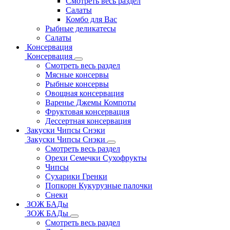
Смотреть весь раздел
Салаты
Комбо для Вас
Рыбные деликатесы
Салаты
Консервация
Консервация
Смотреть весь раздел
Мясные консервы
Рыбные консервы
Овощная консервация
Варенье Джемы Компоты
Фруктовая консервация
Дессертная консервация
Закуски Чипсы Снэки
Закуски Чипсы Снэки
Смотреть весь раздел
Орехи Семечки Сухофрукты
Чипсы
Сухарики Гренки
Попкорн Кукурузные палочки
Снеки
ЗОЖ БАДы
ЗОЖ БАДы
Смотреть весь раздел