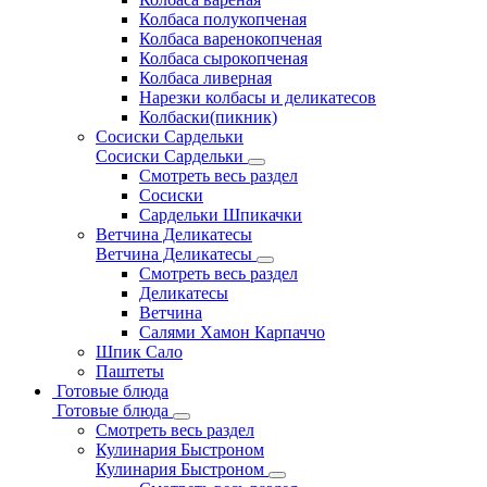
Колбаса полукопченая
Колбаса варенокопченая
Колбаса сырокопченая
Колбаса ливерная
Нарезки колбасы и деликатесов
Колбаски(пикник)
Сосиски Сардельки
Сосиски Сардельки
Смотреть весь раздел
Сосиски
Сардельки Шпикачки
Ветчина Деликатесы
Ветчина Деликатесы
Смотреть весь раздел
Деликатесы
Ветчина
Салями Хамон Карпаччо
Шпик Сало
Паштеты
Готовые блюда
Готовые блюда
Смотреть весь раздел
Кулинария Быстроном
Кулинария Быстроном