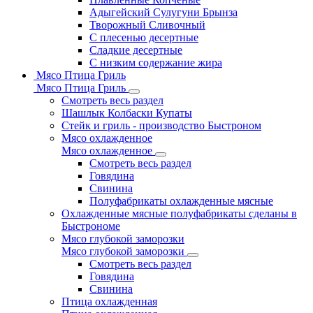
Адыгейский Сулугуни Брынза
Творожный Сливочный
С плесенью десертные
Сладкие десертные
С низким содержание жира
Мясо Птица Гриль
Мясо Птица Гриль
Смотреть весь раздел
Шашлык Колбаски Купаты
Стейк и гриль - производство Быстроном
Мясо охлажденное
Мясо охлажденное
Смотреть весь раздел
Говядина
Свинина
Полуфабрикаты охлажденные мясные
Охлажденные мясные полуфабрикаты сделаны в
Быстрономе
Мясо глубокой заморозки
Мясо глубокой заморозки
Смотреть весь раздел
Говядина
Свинина
Птица охлажденная