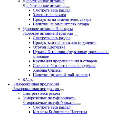
Диабетическое питание
Диабетическое питание
Смотреть весь раздел
Заменители сахара
Продукты на заменителях сахара
Напитки на заменителях сахара
Здоровое питание Перекусы
Здоровое питание Перекусы
Смотреть весь раздел
Продукты и напитки для похудения
Отруби Клетчатка
Цукаты Батончики фруктовые, ореховые и
злаковые
Крупы для проращивания и отваров
Соевые и безглютеновые продукты
Хлебцы Слайсы
Напитки (цикорий, чай, кисели)
БАДы
Замороженная продукция
Замороженная продукция
Смотреть весь раздел
Замороженые полуфабрикаты
Замороженые полуфабрикаты
Смотреть весь раздел
Котлеты Бифштексы Наггетсы