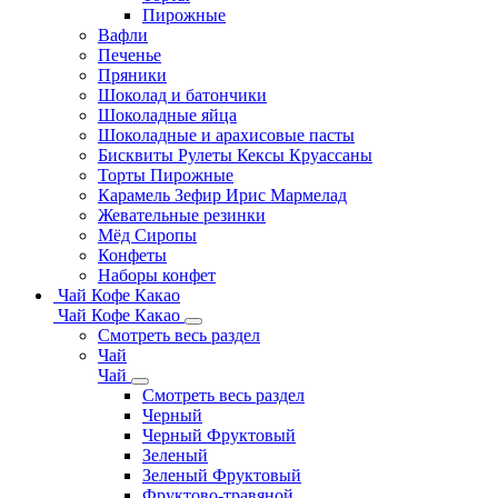
Пирожные
Вафли
Печенье
Пряники
Шоколад и батончики
Шоколадные яйца
Шоколадные и арахисовые пасты
Бисквиты Рулеты Кексы Круассаны
Торты Пирожные
Карамель Зефир Ирис Мармелад
Жевательные резинки
Мёд Сиропы
Конфеты
Наборы конфет
Чай Кофе Какао
Чай Кофе Какао
Смотреть весь раздел
Чай
Чай
Смотреть весь раздел
Черный
Черный Фруктовый
Зеленый
Зеленый Фруктовый
Фруктово-травяной