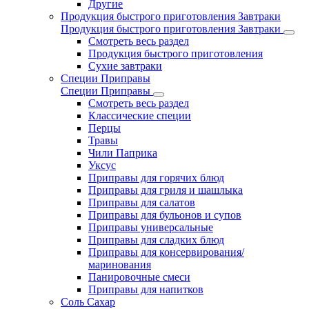
Другие
Продукция быстрого приготовления Завтраки
Продукция быстрого приготовления Завтраки
Смотреть весь раздел
Продукция быстрого приготовления
Сухие завтраки
Специи Приправы
Специи Приправы
Смотреть весь раздел
Классические специи
Перцы
Травы
Чили Паприка
Уксус
Приправы для горячих блюд
Приправы для гриля и шашлыка
Приправы для салатов
Приправы для бульонов и супов
Приправы универсальные
Приправы для сладких блюд
Приправы для консервирования/
маринования
Панировочные смеси
Приправы для напитков
Соль Сахар