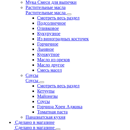
Мука Смеси для выпечки
Растительные масла
Растительные масла
Смотреть весь раздел
Подсолнечное
Оливковое
Кукурузное
Из виноградных косточек
Горчичное
Льняное
Кунжутное
Масло из орехов
Масло другое
Смесь масел
Соусы
Соусы
Смотреть весь раздел
Кетчупы
Майонезы
Соусы
Горчица Хрен Аджика
Томатная паста
Паназиатская кухня
Сделано в магазине
Сделано в магазине