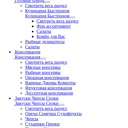
Готовые блюда
Смотреть весь раздел
Кулинария Быстроном
Кулинария Быстроном
Смотреть весь раздел
Фри ассортимент
Салаты
Комбо для Вас
Рыбные деликатесы
Салаты
Консервация
Консервация
Смотреть весь раздел
Мясные консервы
Рыбные консервы
Овощная консервация
Варенье Джемы Компоты
Фруктовая консервация
Дессертная консервация
Закуски Чипсы Снэки
Закуски Чипсы Снэки
Смотреть весь раздел
Орехи Семечки Сухофрукты
Чипсы
Сухарики Гренки