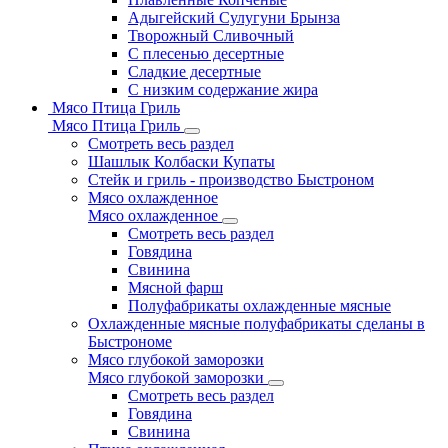
Адыгейский Сулугуни Брынза
Творожный Сливочный
С плесенью десертные
Сладкие десертные
С низким содержание жира
Мясо Птица Гриль
Мясо Птица Гриль
Смотреть весь раздел
Шашлык Колбаски Купаты
Стейк и гриль - производство Быстроном
Мясо охлажденное
Мясо охлажденное
Смотреть весь раздел
Говядина
Свинина
Мясной фарш
Полуфабрикаты охлажденные мясные
Охлажденные мясные полуфабрикаты сделаны в
Быстрономе
Мясо глубокой заморозки
Мясо глубокой заморозки
Смотреть весь раздел
Говядина
Свинина