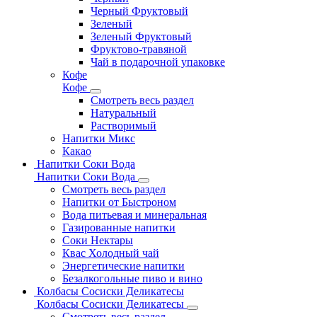
Черный Фруктовый
Зеленый
Зеленый Фруктовый
Фруктово-травяной
Чай в подарочной упаковке
Кофе
Кофе
Смотреть весь раздел
Натуральный
Растворимый
Напитки Микс
Какао
Напитки Соки Вода
Напитки Соки Вода
Смотреть весь раздел
Напитки от Быстроном
Вода питьевая и минеральная
Газированные напитки
Соки Нектары
Квас Холодный чай
Энергетические напитки
Безалкогольные пиво и вино
Колбасы Сосиски Деликатесы
Колбасы Сосиски Деликатесы
Смотреть весь раздел