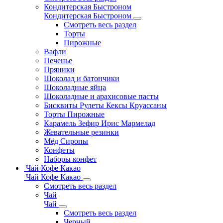
Кондитерская Быстроном
Кондитерская Быстроном
Смотреть весь раздел
Торты
Пирожные
Вафли
Печенье
Пряники
Шоколад и батончики
Шоколадные яйца
Шоколадные и арахисовые пасты
Бисквиты Рулеты Кексы Круассаны
Торты Пирожные
Карамель Зефир Ирис Мармелад
Жевательные резинки
Мёд Сиропы
Конфеты
Наборы конфет
Чай Кофе Какао
Чай Кофе Какао
Смотреть весь раздел
Чай
Чай
Смотреть весь раздел
Черный