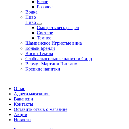
Белое
Розовое
Водка
Пиво
Пиво
Смотреть весь раздел
Cветлое
Темное
Шампанское Игристые вина
Коньяк Бренди
Виски Текила
Слабоалкогольные напитки Сидр
Вермут Мартини Чинзано
Крепкие напитки
Регистрация карты
О нас
Адреса магазинов
Вакансии
Контакты
Оставить отзыв о магазине
Акции
Новости