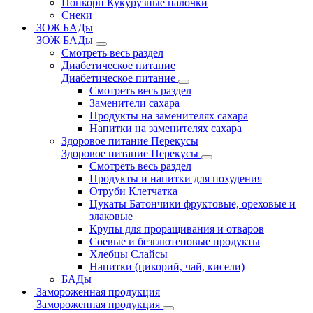
Попкорн Кукурузные палочки
Снеки
ЗОЖ БАДы
ЗОЖ БАДы
Смотреть весь раздел
Диабетическое питание
Диабетическое питание
Смотреть весь раздел
Заменители сахара
Продукты на заменителях сахара
Напитки на заменителях сахара
Здоровое питание Перекусы
Здоровое питание Перекусы
Смотреть весь раздел
Продукты и напитки для похудения
Отруби Клетчатка
Цукаты Батончики фруктовые, ореховые и
злаковые
Крупы для проращивания и отваров
Соевые и безглютеновые продукты
Хлебцы Слайсы
Напитки (цикорий, чай, кисели)
БАДы
Замороженная продукция
Замороженная продукция