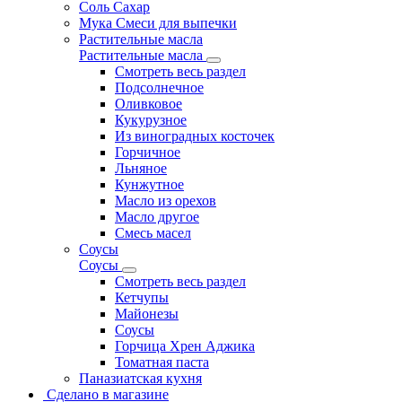
Соль Сахар
Мука Смеси для выпечки
Растительные масла
Растительные масла
Смотреть весь раздел
Подсолнечное
Оливковое
Кукурузное
Из виноградных косточек
Горчичное
Льняное
Кунжутное
Масло из орехов
Масло другое
Смесь масел
Соусы
Соусы
Смотреть весь раздел
Кетчупы
Майонезы
Соусы
Горчица Хрен Аджика
Томатная паста
Паназиатская кухня
Сделано в магазине