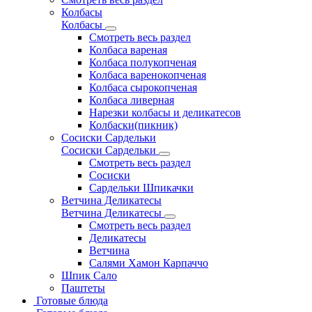
Колбасы
Колбасы
Смотреть весь раздел
Колбаса вареная
Колбаса полукопченая
Колбаса варенокопченая
Колбаса сырокопченая
Колбаса ливерная
Нарезки колбасы и деликатесов
Колбаски(пикник)
Сосиски Сардельки
Сосиски Сардельки
Смотреть весь раздел
Сосиски
Сардельки Шпикачки
Ветчина Деликатесы
Ветчина Деликатесы
Смотреть весь раздел
Деликатесы
Ветчина
Салями Хамон Карпаччо
Шпик Сало
Паштеты
Готовые блюда