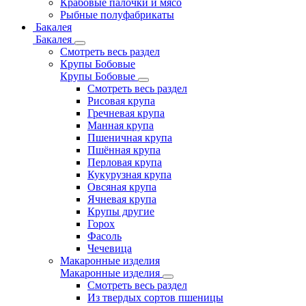
Крабовые палочки и мясо
Рыбные полуфабрикаты
Бакалея
Бакалея
Смотреть весь раздел
Крупы Бобовые
Крупы Бобовые
Смотреть весь раздел
Рисовая крупа
Гречневая крупа
Манная крупа
Пшеничная крупа
Пшённая крупа
Перловая крупа
Кукурузная крупа
Овсяная крупа
Ячневая крупа
Крупы другие
Горох
Фасоль
Чечевица
Макаронные изделия
Макаронные изделия
Смотреть весь раздел
Из твердых сортов пшеницы