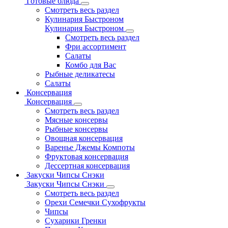
Готовые блюда
Смотреть весь раздел
Кулинария Быстроном
Кулинария Быстроном
Смотреть весь раздел
Фри ассортимент
Салаты
Комбо для Вас
Рыбные деликатесы
Салаты
Консервация
Консервация
Смотреть весь раздел
Мясные консервы
Рыбные консервы
Овощная консервация
Варенье Джемы Компоты
Фруктовая консервация
Дессертная консервация
Закуски Чипсы Снэки
Закуски Чипсы Снэки
Смотреть весь раздел
Орехи Семечки Сухофрукты
Чипсы
Сухарики Гренки