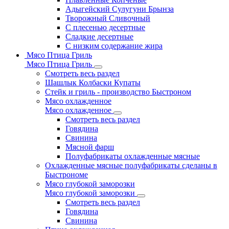
Адыгейский Сулугуни Брынза
Творожный Сливочный
С плесенью десертные
Сладкие десертные
С низким содержание жира
Мясо Птица Гриль
Мясо Птица Гриль
Смотреть весь раздел
Шашлык Колбаски Купаты
Стейк и гриль - производство Быстроном
Мясо охлажденное
Мясо охлажденное
Смотреть весь раздел
Говядина
Свинина
Мясной фарш
Полуфабрикаты охлажденные мясные
Охлажденные мясные полуфабрикаты сделаны в
Быстрономе
Мясо глубокой заморозки
Мясо глубокой заморозки
Смотреть весь раздел
Говядина
Свинина