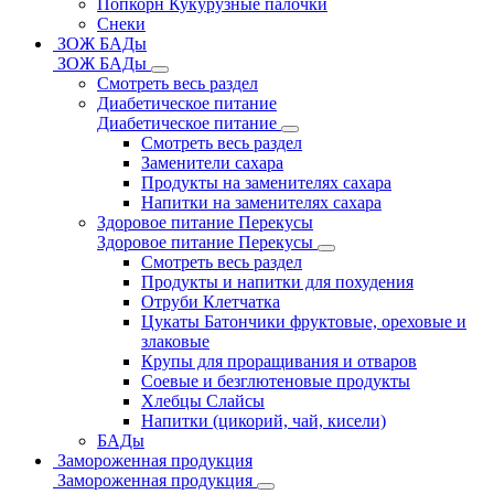
Попкорн Кукурузные палочки
Снеки
ЗОЖ БАДы
ЗОЖ БАДы
Смотреть весь раздел
Диабетическое питание
Диабетическое питание
Смотреть весь раздел
Заменители сахара
Продукты на заменителях сахара
Напитки на заменителях сахара
Здоровое питание Перекусы
Здоровое питание Перекусы
Смотреть весь раздел
Продукты и напитки для похудения
Отруби Клетчатка
Цукаты Батончики фруктовые, ореховые и
злаковые
Крупы для проращивания и отваров
Соевые и безглютеновые продукты
Хлебцы Слайсы
Напитки (цикорий, чай, кисели)
БАДы
Замороженная продукция
Замороженная продукция