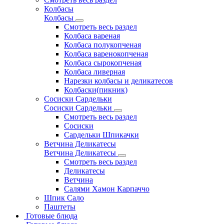
Колбасы
Колбасы
Смотреть весь раздел
Колбаса вареная
Колбаса полукопченая
Колбаса варенокопченая
Колбаса сырокопченая
Колбаса ливерная
Нарезки колбасы и деликатесов
Колбаски(пикник)
Сосиски Сардельки
Сосиски Сардельки
Смотреть весь раздел
Сосиски
Сардельки Шпикачки
Ветчина Деликатесы
Ветчина Деликатесы
Смотреть весь раздел
Деликатесы
Ветчина
Салями Хамон Карпаччо
Шпик Сало
Паштеты
Готовые блюда