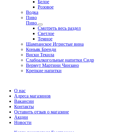
Белое
Розовое
Водка
Пиво
Пиво
Смотреть весь раздел
Cветлое
Темное
Шампанское Игристые вина
Коньяк Бренди
Виски Текила
Слабоалкогольные напитки Сидр
Вермут Мартини Чинзано
Крепкие напитки
Регистрация карты
О нас
Адреса магазинов
Вакансии
Контакты
Оставить отзыв о магазине
Акции
Новости