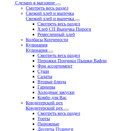
Сделано в магазине
Смотреть весь раздел
Свежий хлеб и выпечка
Свежий хлеб и выпечка
Смотреть весь раздел
Хлеб СП Выпечка Пироги
Ремесленный хлеб
Колбасы Копчености
Кулинария
Кулинария
Смотреть весь раздел
Пирожки Пончики Пышки Вафли
Фри ассортимент
Суши
Салаты
Вторые блюда
Гарниры
Холодные закуски
Комбо для Вас
Кондитерский цех
Кондитерский цех
Смотреть весь раздел
Торты
Пирожные
Десерты Пудинги