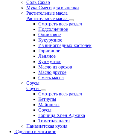
Соль Сахар
Мука Смеси для выпечки
Растительные масла
Растительные масла
Смотреть весь раздел
Подсолнечное
Оливковое
Кукурузное
Из виноградных косточек
Горчичное
Льняное
Кунжутное
Масло из орехов
Масло другое
Смесь масел
Соусы
Соусы
Смотреть весь раздел
Кетчупы
Майонезы
Соусы
Горчица Хрен Аджика
Томатная паста
Паназиатская кухня
Сделано в магазине