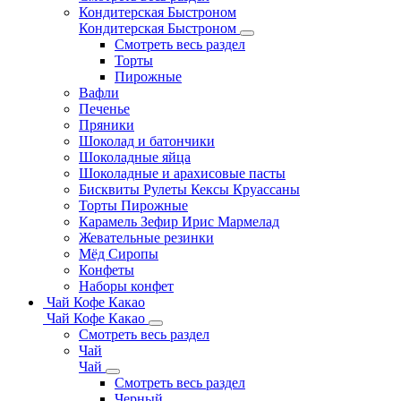
Кондитерская Быстроном
Кондитерская Быстроном
Смотреть весь раздел
Торты
Пирожные
Вафли
Печенье
Пряники
Шоколад и батончики
Шоколадные яйца
Шоколадные и арахисовые пасты
Бисквиты Рулеты Кексы Круассаны
Торты Пирожные
Карамель Зефир Ирис Мармелад
Жевательные резинки
Мёд Сиропы
Конфеты
Наборы конфет
Чай Кофе Какао
Чай Кофе Какао
Смотреть весь раздел
Чай
Чай
Смотреть весь раздел
Черный