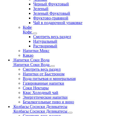
Черный Фруктовый
Зеленый
Зеленый Фруктовый
Фруктово-травяной
Чай в подарочной упаковке
Кофе
Кофе
Смотреть весь раздел
Натуральный
Растворимый
Напитки Микс
Какао
Напитки Соки Вода
Напитки Соки Вода
Смотреть весь раздел
Напитки от Быстроном
Вода питьевая и минеральная
Газированные напитки
Соки Нектары
Квас Холодный чай
Энергетические напитки
Безалкогольные пиво и вино
Колбасы Сосиски Деликатесы
Колбасы Сосиски Деликатесы
Смотреть весь раздел