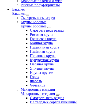
Крабовые палочки и мясо
Рыбные полуфабрикаты
Бакалея
Бакалея
Смотреть весь раздел
Крупы Бобовые
Крупы Бобовые
Смотреть весь раздел
Рисовая крупа
Гречневая крупа
Манная крупа
Пшеничная крупа
Пшённая крупа
Перловая крупа
Кукурузная крупа
Овсяная крупа
Ячневая крупа
Крупы другие
Горох
Фасоль
Чечевица
Макаронные изделия
Макаронные изделия
Смотреть весь раздел
Из твердых сортов пшеницы