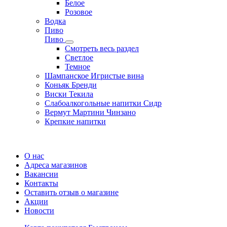
Белое
Розовое
Водка
Пиво
Пиво
Смотреть весь раздел
Cветлое
Темное
Шампанское Игристые вина
Коньяк Бренди
Виски Текила
Слабоалкогольные напитки Сидр
Вермут Мартини Чинзано
Крепкие напитки
Регистрация карты
О нас
Адреса магазинов
Вакансии
Контакты
Оставить отзыв о магазине
Акции
Новости