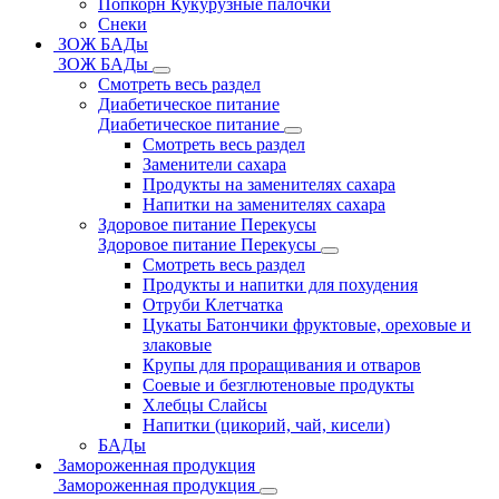
Попкорн Кукурузные палочки
Снеки
ЗОЖ БАДы
ЗОЖ БАДы
Смотреть весь раздел
Диабетическое питание
Диабетическое питание
Смотреть весь раздел
Заменители сахара
Продукты на заменителях сахара
Напитки на заменителях сахара
Здоровое питание Перекусы
Здоровое питание Перекусы
Смотреть весь раздел
Продукты и напитки для похудения
Отруби Клетчатка
Цукаты Батончики фруктовые, ореховые и
злаковые
Крупы для проращивания и отваров
Соевые и безглютеновые продукты
Хлебцы Слайсы
Напитки (цикорий, чай, кисели)
БАДы
Замороженная продукция
Замороженная продукция