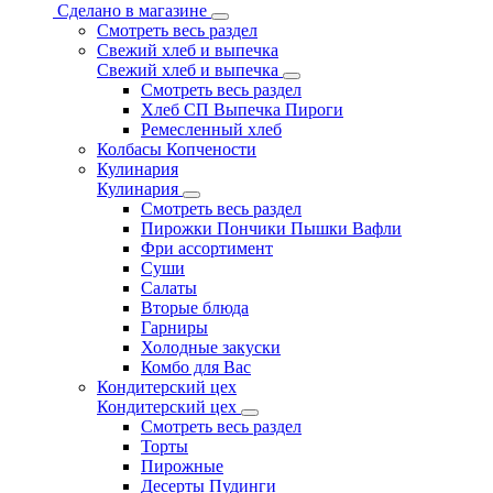
Сделано в магазине
Смотреть весь раздел
Свежий хлеб и выпечка
Свежий хлеб и выпечка
Смотреть весь раздел
Хлеб СП Выпечка Пироги
Ремесленный хлеб
Колбасы Копчености
Кулинария
Кулинария
Смотреть весь раздел
Пирожки Пончики Пышки Вафли
Фри ассортимент
Суши
Салаты
Вторые блюда
Гарниры
Холодные закуски
Комбо для Вас
Кондитерский цех
Кондитерский цех
Смотреть весь раздел
Торты
Пирожные
Десерты Пудинги