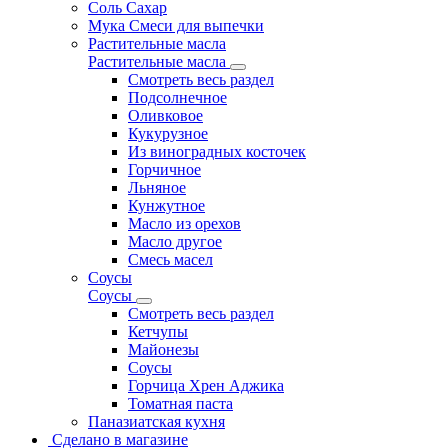
Соль Сахар
Мука Смеси для выпечки
Растительные масла
Растительные масла
Смотреть весь раздел
Подсолнечное
Оливковое
Кукурузное
Из виноградных косточек
Горчичное
Льняное
Кунжутное
Масло из орехов
Масло другое
Смесь масел
Соусы
Соусы
Смотреть весь раздел
Кетчупы
Майонезы
Соусы
Горчица Хрен Аджика
Томатная паста
Паназиатская кухня
Сделано в магазине