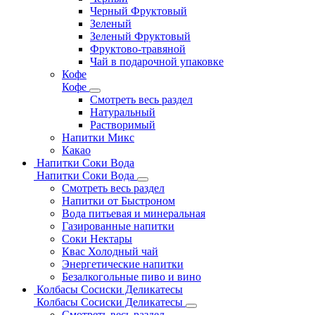
Черный Фруктовый
Зеленый
Зеленый Фруктовый
Фруктово-травяной
Чай в подарочной упаковке
Кофе
Кофе
Смотреть весь раздел
Натуральный
Растворимый
Напитки Микс
Какао
Напитки Соки Вода
Напитки Соки Вода
Смотреть весь раздел
Напитки от Быстроном
Вода питьевая и минеральная
Газированные напитки
Соки Нектары
Квас Холодный чай
Энергетические напитки
Безалкогольные пиво и вино
Колбасы Сосиски Деликатесы
Колбасы Сосиски Деликатесы
Смотреть весь раздел