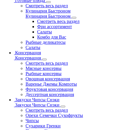
Готовые блюда
Смотреть весь раздел
Кулинария Быстроном
Кулинария Быстроном
Смотреть весь раздел
Фри ассортимент
Салаты
Комбо для Вас
Рыбные деликатесы
Салаты
Консервация
Консервация
Смотреть весь раздел
Мясные консервы
Рыбные консервы
Овощная консервация
Варенье Джемы Компоты
Фруктовая консервация
Дессертная консервация
Закуски Чипсы Снэки
Закуски Чипсы Снэки
Смотреть весь раздел
Орехи Семечки Сухофрукты
Чипсы
Сухарики Гренки