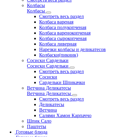
Колбасы
Колбасы
Смотреть весь раздел
Колбаса вареная
Колбаса полукопченая
Колбаса варенокопченая
Колбаса сырокопченая
Колбаса ливерная
Нарезки колбасы и деликатесов
Колбаски(пикник)
Сосиски Сардельки
Сосиски Сардельки
Смотреть весь раздел
Сосиски
Сардельки Шпикачки
Ветчина Деликатесы
Ветчина Деликатесы
Смотреть весь раздел
Деликатесы
Ветчина
Салями Хамон Карпаччо
Шпик Сало
Паштеты
Готовые блюда