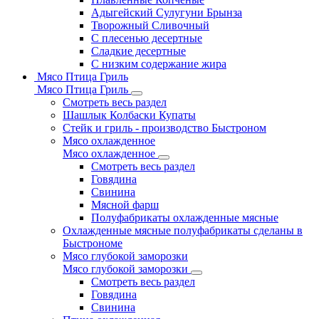
Адыгейский Сулугуни Брынза
Творожный Сливочный
С плесенью десертные
Сладкие десертные
С низким содержание жира
Мясо Птица Гриль
Мясо Птица Гриль
Смотреть весь раздел
Шашлык Колбаски Купаты
Стейк и гриль - производство Быстроном
Мясо охлажденное
Мясо охлажденное
Смотреть весь раздел
Говядина
Свинина
Мясной фарш
Полуфабрикаты охлажденные мясные
Охлажденные мясные полуфабрикаты сделаны в
Быстрономе
Мясо глубокой заморозки
Мясо глубокой заморозки
Смотреть весь раздел
Говядина
Свинина