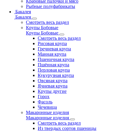
Крабовые палочки и мясо
Рыбные полуфабрикаты
Бакалея
Бакалея
Смотреть весь раздел
Крупы Бобовые
Крупы Бобовые
Смотреть весь раздел
Рисовая крупа
Гречневая крупа
Манная крупа
Пшеничная крупа
Пшённая крупа
Перловая крупа
Кукурузная крупа
Овсяная крупа
Ячневая крупа
Крупы другие
Горох
Фасоль
Чечевица
Макаронные изделия
Макаронные изделия
Смотреть весь раздел
Из твердых сортов пшеницы