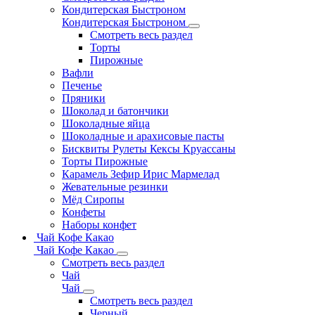
Кондитерская Быстроном
Кондитерская Быстроном
Смотреть весь раздел
Торты
Пирожные
Вафли
Печенье
Пряники
Шоколад и батончики
Шоколадные яйца
Шоколадные и арахисовые пасты
Бисквиты Рулеты Кексы Круассаны
Торты Пирожные
Карамель Зефир Ирис Мармелад
Жевательные резинки
Мёд Сиропы
Конфеты
Наборы конфет
Чай Кофе Какао
Чай Кофе Какао
Смотреть весь раздел
Чай
Чай
Смотреть весь раздел
Черный