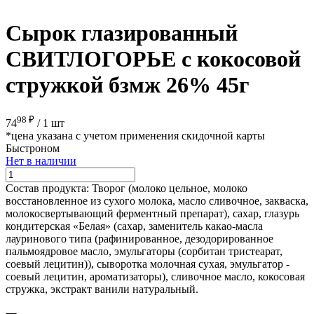
Сырок глазированный
СВИТЛОГОРЬЕ с кокосовой
стружкой бзмж 26% 45г
98 ₽
74
/
1 шт
*цена указана с учетом применения скидочной карты
Быстроном
Нет в наличии
Состав продукта:
Творог (молоко цельное, молоко
восстановленное из сухого молока, масло сливочное, закваска,
молокосвертывающий ферментный препарат), сахар, глазурь
кондитерская «Белая» (сахар, заменитель какао-масла
лауринового типа (рафинированное, дезодорированное
пальмоядровое масло, эмульгаторы (сорбитан тристеарат,
соевый лецитин)), сыворотка молочная сухая, эмульгатор -
соевый лецитин, ароматизаторы), сливочное масло, кокосовая
стружка, экстракт ванили натуральный.