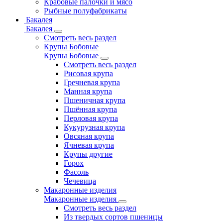
Крабовые палочки и мясо
Рыбные полуфабрикаты
Бакалея
Бакалея
Смотреть весь раздел
Крупы Бобовые
Крупы Бобовые
Смотреть весь раздел
Рисовая крупа
Гречневая крупа
Манная крупа
Пшеничная крупа
Пшённая крупа
Перловая крупа
Кукурузная крупа
Овсяная крупа
Ячневая крупа
Крупы другие
Горох
Фасоль
Чечевица
Макаронные изделия
Макаронные изделия
Смотреть весь раздел
Из твердых сортов пшеницы