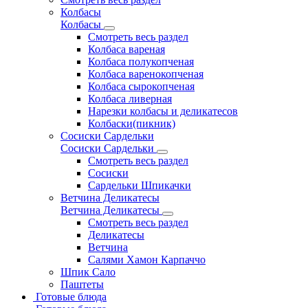
Колбасы
Колбасы
Смотреть весь раздел
Колбаса вареная
Колбаса полукопченая
Колбаса варенокопченая
Колбаса сырокопченая
Колбаса ливерная
Нарезки колбасы и деликатесов
Колбаски(пикник)
Сосиски Сардельки
Сосиски Сардельки
Смотреть весь раздел
Сосиски
Сардельки Шпикачки
Ветчина Деликатесы
Ветчина Деликатесы
Смотреть весь раздел
Деликатесы
Ветчина
Салями Хамон Карпаччо
Шпик Сало
Паштеты
Готовые блюда