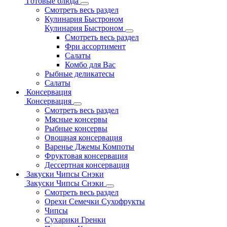
Готовые блюда
Смотреть весь раздел
Кулинария Быстроном
Кулинария Быстроном
Смотреть весь раздел
Фри ассортимент
Салаты
Комбо для Вас
Рыбные деликатесы
Салаты
Консервация
Консервация
Смотреть весь раздел
Мясные консервы
Рыбные консервы
Овощная консервация
Варенье Джемы Компоты
Фруктовая консервация
Дессертная консервация
Закуски Чипсы Снэки
Закуски Чипсы Снэки
Смотреть весь раздел
Орехи Семечки Сухофрукты
Чипсы
Сухарики Гренки