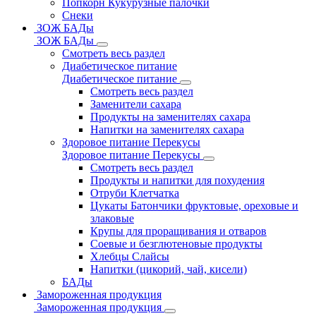
Попкорн Кукурузные палочки
Снеки
ЗОЖ БАДы
ЗОЖ БАДы
Смотреть весь раздел
Диабетическое питание
Диабетическое питание
Смотреть весь раздел
Заменители сахара
Продукты на заменителях сахара
Напитки на заменителях сахара
Здоровое питание Перекусы
Здоровое питание Перекусы
Смотреть весь раздел
Продукты и напитки для похудения
Отруби Клетчатка
Цукаты Батончики фруктовые, ореховые и
злаковые
Крупы для проращивания и отваров
Соевые и безглютеновые продукты
Хлебцы Слайсы
Напитки (цикорий, чай, кисели)
БАДы
Замороженная продукция
Замороженная продукция