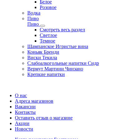
Белое
Розовое
Водка
Пиво
Пиво
Смотреть весь раздел
Cветлое
Темное
Шампанское Игристые вина
Коньяк Бренди
Виски Текила
Слабоалкогольные напитки Сидр
Вермут Мартини Чинзано
Крепкие напитки
Регистрация карты
О нас
Адреса магазинов
Вакансии
Контакты
Оставить отзыв о магазине
Акции
Новости