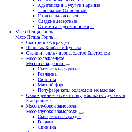
Адыгейский Сулугуни Брынза
Творожный Сливочный
С плесенью десертные
Сладкие десертные
С низким содержание жира
Мясо Птица Гриль
Мясо Птица Гриль
Смотреть весь раздел
Шашлык Колбаски Купаты
Стейк и гриль - производство Быстроном
Мясо охлажденное
Мясо охлажденное
Смотреть весь раздел
Говядина
Свинина
Мясной фарш
Полуфабрикаты охлажденные мясные
Охлажденные мясные полуфабрикаты сделаны в
Быстрономе
Мясо глубокой заморозки
Мясо глубокой заморозки
Смотреть весь раздел
Говядина
Свинина