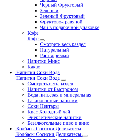
Черный Фруктовый
Зеленый
Зеленый Фруктовый
Фруктово-травяной
Чай в подарочной упаковке
Кофе
Кофе
Смотреть весь раздел
Натуральный
Растворимый
Напитки Микс
Какао
Напитки Соки Вода
Напитки Соки Вода
Смотреть весь раздел
Напитки от Быстроном
Вода питьевая и минеральная
Газированные напитки
Соки Нектары
Квас Холодный чай
Энергетические напитки
Безалкогольные пиво и вино
Колбасы Сосиски Деликатесы
Колбасы Сосиски Деликатесы
Смотреть весь раздел