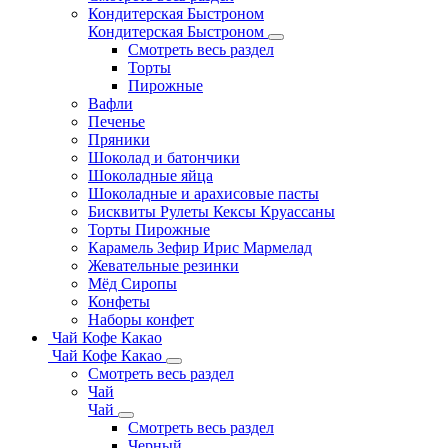
Кондитерская Быстроном
Кондитерская Быстроном
Смотреть весь раздел
Торты
Пирожные
Вафли
Печенье
Пряники
Шоколад и батончики
Шоколадные яйца
Шоколадные и арахисовые пасты
Бисквиты Рулеты Кексы Круассаны
Торты Пирожные
Карамель Зефир Ирис Мармелад
Жевательные резинки
Мёд Сиропы
Конфеты
Наборы конфет
Чай Кофе Какао
Чай Кофе Какао
Смотреть весь раздел
Чай
Чай
Смотреть весь раздел
Черный