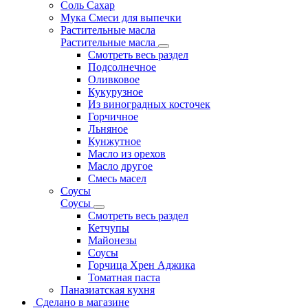
Соль Сахар
Мука Смеси для выпечки
Растительные масла
Растительные масла
Смотреть весь раздел
Подсолнечное
Оливковое
Кукурузное
Из виноградных косточек
Горчичное
Льняное
Кунжутное
Масло из орехов
Масло другое
Смесь масел
Соусы
Соусы
Смотреть весь раздел
Кетчупы
Майонезы
Соусы
Горчица Хрен Аджика
Томатная паста
Паназиатская кухня
Сделано в магазине