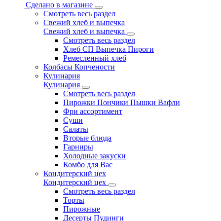
Сделано в магазине
Смотреть весь раздел
Свежий хлеб и выпечка
Свежий хлеб и выпечка
Смотреть весь раздел
Хлеб СП Выпечка Пироги
Ремесленный хлеб
Колбасы Копчености
Кулинария
Кулинария
Смотреть весь раздел
Пирожки Пончики Пышки Вафли
Фри ассортимент
Суши
Салаты
Вторые блюда
Гарниры
Холодные закуски
Комбо для Вас
Кондитерский цех
Кондитерский цех
Смотреть весь раздел
Торты
Пирожные
Десерты Пудинги