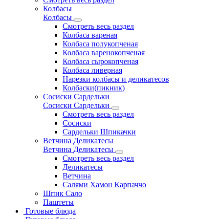
Колбасы
Колбасы
Смотреть весь раздел
Колбаса вареная
Колбаса полукопченая
Колбаса варенокопченая
Колбаса сырокопченая
Колбаса ливерная
Нарезки колбасы и деликатесов
Колбаски(пикник)
Сосиски Сардельки
Сосиски Сардельки
Смотреть весь раздел
Сосиски
Сардельки Шпикачки
Ветчина Деликатесы
Ветчина Деликатесы
Смотреть весь раздел
Деликатесы
Ветчина
Салями Хамон Карпаччо
Шпик Сало
Паштеты
Готовые блюда