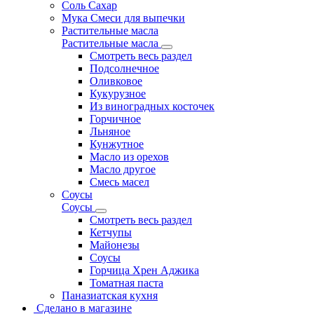
Соль Сахар
Мука Смеси для выпечки
Растительные масла
Растительные масла
Смотреть весь раздел
Подсолнечное
Оливковое
Кукурузное
Из виноградных косточек
Горчичное
Льняное
Кунжутное
Масло из орехов
Масло другое
Смесь масел
Соусы
Соусы
Смотреть весь раздел
Кетчупы
Майонезы
Соусы
Горчица Хрен Аджика
Томатная паста
Паназиатская кухня
Сделано в магазине