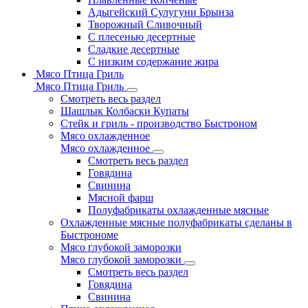
Адыгейский Сулугуни Брынза
Творожный Сливочный
С плесенью десертные
Сладкие десертные
С низким содержание жира
Мясо Птица Гриль
Мясо Птица Гриль
Смотреть весь раздел
Шашлык Колбаски Купаты
Стейк и гриль - производство Быстроном
Мясо охлажденное
Мясо охлажденное
Смотреть весь раздел
Говядина
Свинина
Мясной фарш
Полуфабрикаты охлажденные мясные
Охлажденные мясные полуфабрикаты сделаны в
Быстрономе
Мясо глубокой заморозки
Мясо глубокой заморозки
Смотреть весь раздел
Говядина
Свинина