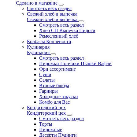
Сделано в магазине
Смотреть весь раздел
Свежий хлеб и выпечка
Свежий хлеб и выпечка
Смотреть весь раздел
Хлеб СП Выпечка Пироги
Ремесленный хлеб
Колбасы Копчености
Кулинария
Кулинария
Смотреть весь раздел
Пирожки Пончики Пышки Вафли
Фри ассортимент
Суши
Салаты
Вторые блюда
Гарниры
Холодные закуски
Комбо для Вас
Кондитерский цех
Кондитерский цех
Смотреть весь раздел
Торты
Пирожные
Десерты Пудинги