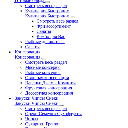
Готовые блюда
Смотреть весь раздел
Кулинария Быстроном
Кулинария Быстроном
Смотреть весь раздел
Фри ассортимент
Салаты
Комбо для Вас
Рыбные деликатесы
Салаты
Консервация
Консервация
Смотреть весь раздел
Мясные консервы
Рыбные консервы
Овощная консервация
Варенье Джемы Компоты
Фруктовая консервация
Дессертная консервация
Закуски Чипсы Снэки
Закуски Чипсы Снэки
Смотреть весь раздел
Орехи Семечки Сухофрукты
Чипсы
Сухарики Гренки