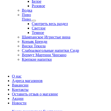
Белое
Розовое
Водка
Пиво
Пиво
Смотреть весь раздел
Cветлое
Темное
Шампанское Игристые вина
Коньяк Бренди
Виски Текила
Слабоалкогольные напитки Сидр
Вермут Мартини Чинзано
Крепкие напитки
Регистрация карты
О нас
Адреса магазинов
Вакансии
Контакты
Оставить отзыв о магазине
Акции
Новости