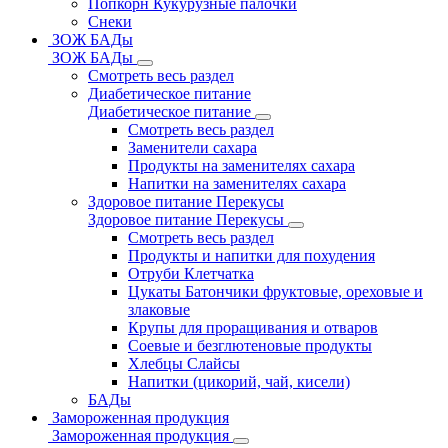
Попкорн Кукурузные палочки
Снеки
ЗОЖ БАДы
ЗОЖ БАДы
Смотреть весь раздел
Диабетическое питание
Диабетическое питание
Смотреть весь раздел
Заменители сахара
Продукты на заменителях сахара
Напитки на заменителях сахара
Здоровое питание Перекусы
Здоровое питание Перекусы
Смотреть весь раздел
Продукты и напитки для похудения
Отруби Клетчатка
Цукаты Батончики фруктовые, ореховые и
злаковые
Крупы для проращивания и отваров
Соевые и безглютеновые продукты
Хлебцы Слайсы
Напитки (цикорий, чай, кисели)
БАДы
Замороженная продукция
Замороженная продукция