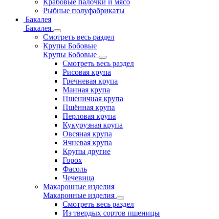
Крабовые палочки и мясо
Рыбные полуфабрикаты
Бакалея
Бакалея
Смотреть весь раздел
Крупы Бобовые
Крупы Бобовые
Смотреть весь раздел
Рисовая крупа
Гречневая крупа
Манная крупа
Пшеничная крупа
Пшённая крупа
Перловая крупа
Кукурузная крупа
Овсяная крупа
Ячневая крупа
Крупы другие
Горох
Фасоль
Чечевица
Макаронные изделия
Макаронные изделия
Смотреть весь раздел
Из твердых сортов пшеницы