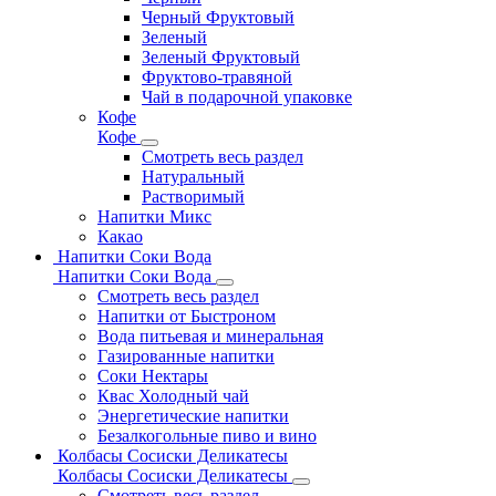
Черный Фруктовый
Зеленый
Зеленый Фруктовый
Фруктово-травяной
Чай в подарочной упаковке
Кофе
Кофе
Смотреть весь раздел
Натуральный
Растворимый
Напитки Микс
Какао
Напитки Соки Вода
Напитки Соки Вода
Смотреть весь раздел
Напитки от Быстроном
Вода питьевая и минеральная
Газированные напитки
Соки Нектары
Квас Холодный чай
Энергетические напитки
Безалкогольные пиво и вино
Колбасы Сосиски Деликатесы
Колбасы Сосиски Деликатесы
Смотреть весь раздел