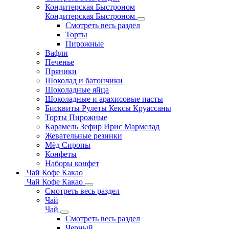
Кондитерская Быстроном
Кондитерская Быстроном
Смотреть весь раздел
Торты
Пирожные
Вафли
Печенье
Пряники
Шоколад и батончики
Шоколадные яйца
Шоколадные и арахисовые пасты
Бисквиты Рулеты Кексы Круассаны
Торты Пирожные
Карамель Зефир Ирис Мармелад
Жевательные резинки
Мёд Сиропы
Конфеты
Наборы конфет
Чай Кофе Какао
Чай Кофе Какао
Смотреть весь раздел
Чай
Чай
Смотреть весь раздел
Черный