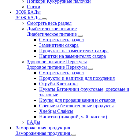
Попкорн Кукурузные палочки
Снеки
ЗОЖ БАДы
ЗОЖ БАДы
Смотреть весь раздел
Диабетическое питание
Диабетическое питание
Смотреть весь раздел
Заменители сахара
Продукты на заменителях сахара
Напитки на заменителях сахара
Здоровое питание Перекусы
Здоровое питание Перекусы
Смотреть весь раздел
Продукты и напитки для похудения
Отруби Клетчатка
Цукаты Батончики фруктовые, ореховые и
злаковые
Крупы для проращивания и отваров
Соевые и безглютеновые продукты
Хлебцы Слайсы
Напитки (цикорий, чай, кисели)
БАДы
Замороженная продукция
Замороженная продукция