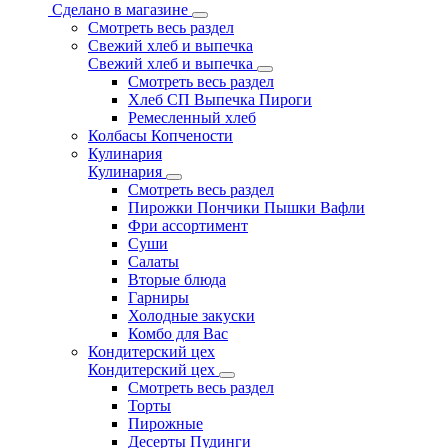
Сделано в магазине
Смотреть весь раздел
Свежий хлеб и выпечка
Свежий хлеб и выпечка
Смотреть весь раздел
Хлеб СП Выпечка Пироги
Ремесленный хлеб
Колбасы Копчености
Кулинария
Кулинария
Смотреть весь раздел
Пирожки Пончики Пышки Вафли
Фри ассортимент
Суши
Салаты
Вторые блюда
Гарниры
Холодные закуски
Комбо для Вас
Кондитерский цех
Кондитерский цех
Смотреть весь раздел
Торты
Пирожные
Десерты Пудинги