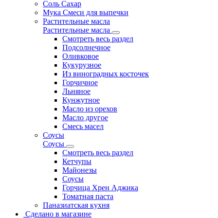
Соль Сахар
Мука Смеси для выпечки
Растительные масла
Растительные масла
Смотреть весь раздел
Подсолнечное
Оливковое
Кукурузное
Из виноградных косточек
Горчичное
Льняное
Кунжутное
Масло из орехов
Масло другое
Смесь масел
Соусы
Соусы
Смотреть весь раздел
Кетчупы
Майонезы
Соусы
Горчица Хрен Аджика
Томатная паста
Паназиатская кухня
Сделано в магазине