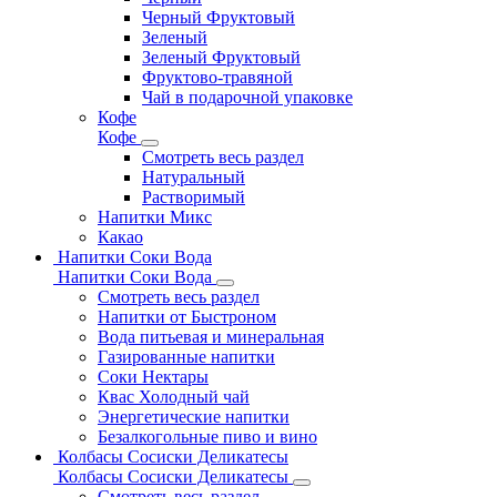
Черный Фруктовый
Зеленый
Зеленый Фруктовый
Фруктово-травяной
Чай в подарочной упаковке
Кофе
Кофе
Смотреть весь раздел
Натуральный
Растворимый
Напитки Микс
Какао
Напитки Соки Вода
Напитки Соки Вода
Смотреть весь раздел
Напитки от Быстроном
Вода питьевая и минеральная
Газированные напитки
Соки Нектары
Квас Холодный чай
Энергетические напитки
Безалкогольные пиво и вино
Колбасы Сосиски Деликатесы
Колбасы Сосиски Деликатесы
Смотреть весь раздел