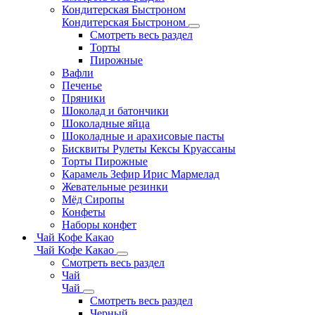
Кондитерская Быстроном
Кондитерская Быстроном
Смотреть весь раздел
Торты
Пирожные
Вафли
Печенье
Пряники
Шоколад и батончики
Шоколадные яйца
Шоколадные и арахисовые пасты
Бисквиты Рулеты Кексы Круассаны
Торты Пирожные
Карамель Зефир Ирис Мармелад
Жевательные резинки
Мёд Сиропы
Конфеты
Наборы конфет
Чай Кофе Какао
Чай Кофе Какао
Смотреть весь раздел
Чай
Чай
Смотреть весь раздел
Черный