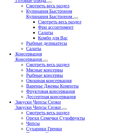
Готовые блюда
Смотреть весь раздел
Кулинария Быстроном
Кулинария Быстроном
Смотреть весь раздел
Фри ассортимент
Салаты
Комбо для Вас
Рыбные деликатесы
Салаты
Консервация
Консервация
Смотреть весь раздел
Мясные консервы
Рыбные консервы
Овощная консервация
Варенье Джемы Компоты
Фруктовая консервация
Дессертная консервация
Закуски Чипсы Снэки
Закуски Чипсы Снэки
Смотреть весь раздел
Орехи Семечки Сухофрукты
Чипсы
Сухарики Гренки