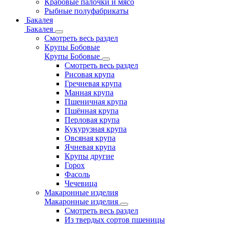
Крабовые палочки и мясо
Рыбные полуфабрикаты
Бакалея
Бакалея
Смотреть весь раздел
Крупы Бобовые
Крупы Бобовые
Смотреть весь раздел
Рисовая крупа
Гречневая крупа
Манная крупа
Пшеничная крупа
Пшённая крупа
Перловая крупа
Кукурузная крупа
Овсяная крупа
Ячневая крупа
Крупы другие
Горох
Фасоль
Чечевица
Макаронные изделия
Макаронные изделия
Смотреть весь раздел
Из твердых сортов пшеницы