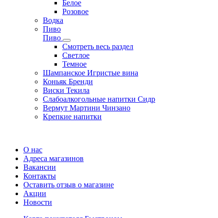
Белое
Розовое
Водка
Пиво
Пиво
Смотреть весь раздел
Cветлое
Темное
Шампанское Игристые вина
Коньяк Бренди
Виски Текила
Слабоалкогольные напитки Сидр
Вермут Мартини Чинзано
Крепкие напитки
Регистрация карты
О нас
Адреса магазинов
Вакансии
Контакты
Оставить отзыв о магазине
Акции
Новости