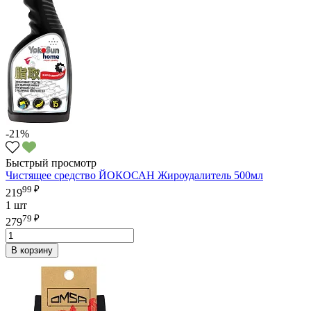
-21%
Быстрый просмотр
Чистящее средство ЙОКОСАН Жироудалитель 500мл
99 ₽
219
1 шт
79 ₽
279
В корзину