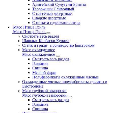
Адыгейский Сулугуни Брынза
Творожный Сливочный
С плесенью десертные
Сладкие десертные
С низким содержание жира
Мясо Птица Гриль
Мясо Птица Гриль
Смотреть весь раздел
Шашлык Колбаски Купаты
Стейк и гриль - производство Быстроном
Мясо охлажденное
Мясо охлажденное
Смотреть весь раздел
Говядина
Свинина
Мясной фарш
Полуфабрикаты охлажденные мясные
Охлажденные мясные полуфабрикаты сделаны в
Быстрономе
Мясо глубокой заморозки
Мясо глубокой заморозки
Смотреть весь раздел
Говядина
Свинина