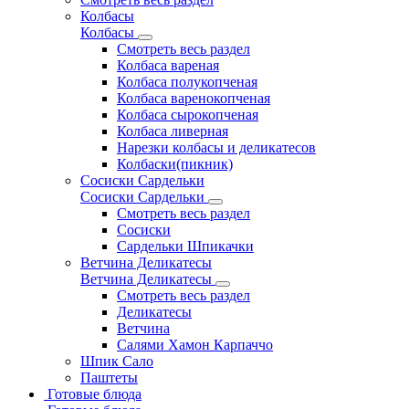
Колбасы
Колбасы
Смотреть весь раздел
Колбаса вареная
Колбаса полукопченая
Колбаса варенокопченая
Колбаса сырокопченая
Колбаса ливерная
Нарезки колбасы и деликатесов
Колбаски(пикник)
Сосиски Сардельки
Сосиски Сардельки
Смотреть весь раздел
Сосиски
Сардельки Шпикачки
Ветчина Деликатесы
Ветчина Деликатесы
Смотреть весь раздел
Деликатесы
Ветчина
Салями Хамон Карпаччо
Шпик Сало
Паштеты
Готовые блюда